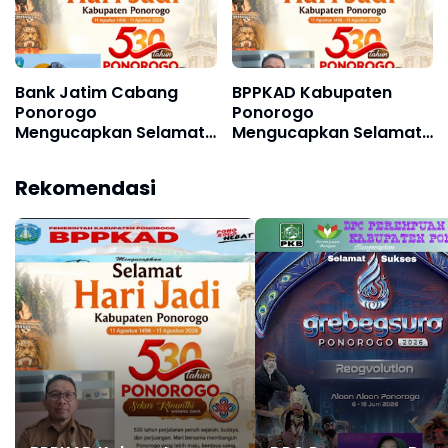
Bank Jatim Cabang
BPPKAD Kabupaten
Ponorogo
Ponorogo
Mengucapkan Selamat
Mengucapkan Selamat
Hari Jadi Kabupaten
Hari Jadi Kabupaten
Ponorogo ke 530, 11
Ponorogo ke 530, 11
Rekomendasi
Agustus 1496 - 11
Agustus 1496 - 11
Agustus 2026
Agustus 2026