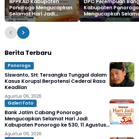
BPPKAD Kabupaten
DPC Perempuan Ban
Ponorogo Mengucapkan
Kabupaten Ponorogo
Selamat Hari Jadi
Mengucapkan Selam
Kabupaten Ponorogo ke
dan Sukses Grebeg S
530, 11 Agustus 1496 - 11
FRR XXII & FNRP XXXI
Agustus 2026
Tahun 2026
Berita Terbaru
Ponorogo
Siswanto, SH: Tersangka Tunggal dalam
Kasus Korupsi Berpotensi Cederai Rasa
Keadilan
Agustus 06, 2026
Galeri Foto
Bank Jatim Cabang Ponorogo
Mengucapkan Selamat Hari Jadi
Kabupaten Ponorogo ke 530, 11 Agustus
1496 - 11 Agustus 2026
Agustus 06, 2026