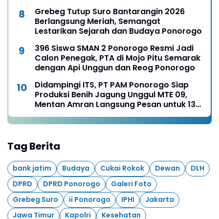
Grebeg Tutup Suro Bantarangin 2026
Berlangsung Meriah, Semangat
Lestarikan Sejarah dan Budaya Ponorogo
396 Siswa SMAN 2 Ponorogo Resmi Jadi
Calon Penegak, PTA di Mojo Pitu Semarak
dengan Api Unggun dan Reog Ponorogo
Didampingi ITS, PT PAM Ponorogo Siap
Produksi Benih Jagung Unggul MTE 09,
Mentan Amran Langsung Pesan untuk 13
Ribu Hektare
Tag Berita
bank jatim
Budaya
Cukai Rokok
Dewan
DLH
DPRD
DPRD Ponorogo
Galeri Foto
Grebeg Suro
ii Ponorogo
IPHI
Jakarta
Jawa Timur
Kapolri
Kesehatan