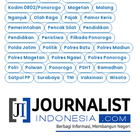
Kodim 0802/Ponorogo
Magetan
Malang
Nganjuk
Olah Raga
Pajak
Pamor Keris
Pemerintahan
Pencak Silat
Pendidikan
Pendidikan.
Peristiwa
Pilkada Ponorogo
Polda Jatim
Politik
Polres Batu
Polres Madiun
Polres Magetan
Polres Ngawi
Polres Ponorogo
Polri
Polwan
Ponorogo
PSHT
Ramadhan
Satpol PP
Surabaya
TNI
Vaksinasi
Wisata