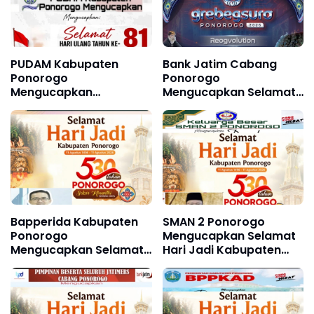
PUDAM Kabupaten
Bank Jatim Cabang
Ponorogo
Ponorogo
Mengucapkan
Mengucapkan Selamat
Dirgahayu Republik
dan Sukses Grebeg
Indonesia ke 81, 17
Suro, Festival Reog
Agustus 1945 - 17
Remaja XXII & Festival
Agustus 2026
Nasional Reog
Ponorogo XXXI Tahun
2026
Bapperida Kabupaten
SMAN 2 Ponorogo
Ponorogo
Mengucapkan Selamat
Mengucapkan Selamat
Hari Jadi Kabupaten
Hari Jadi Kabupaten
Ponorogo ke 530, 11
Ponorogo ke 530, 11
Agustus 1496 - 11
Agustus 1496 - 11
Agustus 2026
Agustus 2026