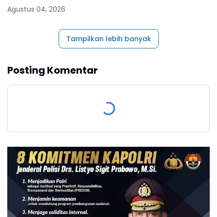
1496 - 11 Agustus 2026
Agustus 04, 2026
Tampilkan lebih banyak
Posting Komentar