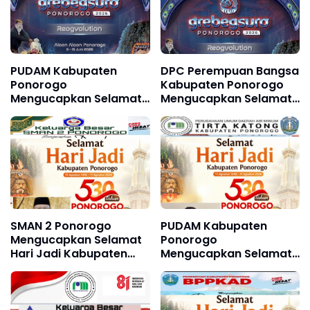
PUDAM Kabupaten
DPC Perempuan Bangsa
Ponorogo
Kabupaten Ponorogo
Mengucapkan Selamat
Mengucapkan Selamat
dan Sukses Grebeg Suro
dan Sukses Grebeg
Festival Reyog Remaja
Suro, FRR XXII & FNRP
XXI dan Festival
XXXI Tahun 2026
Nasional Reyog
Ponorogo XXXI Tahun
2026
SMAN 2 Ponorogo
PUDAM Kabupaten
Mengucapkan Selamat
Ponorogo
Hari Jadi Kabupaten
Mengucapkan Selamat
Ponorogo ke 530, 11
Hari Jadi Kabupaten
Agustus 1496 - 11
Ponorogo ke 530 11
Agustus 2026
Agustus 1496 - 11
Agustus 2026