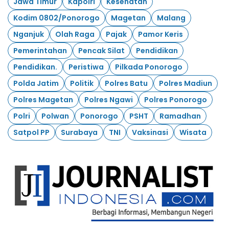
Jawa Timur
Kapolri
Kesehatan
Kodim 0802/Ponorogo
Magetan
Malang
Nganjuk
Olah Raga
Pajak
Pamor Keris
Pemerintahan
Pencak Silat
Pendidikan
Pendidikan.
Peristiwa
Pilkada Ponorogo
Polda Jatim
Politik
Polres Batu
Polres Madiun
Polres Magetan
Polres Ngawi
Polres Ponorogo
Polri
Polwan
Ponorogo
PSHT
Ramadhan
Satpol PP
Surabaya
TNI
Vaksinasi
Wisata