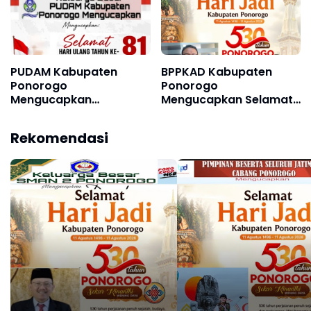
PUDAM Kabupaten
BPPKAD Kabupaten
Ponorogo
Ponorogo
Mengucapkan
Mengucapkan Selamat
Dirgahayu Republik
Hari Jadi Kabupaten
Indonesia ke 81, 17
Ponorogo ke 530, 11
Rekomendasi
Agustus 1945 - 17
Agustus 1496 - 11
Agustus 2026
Agustus 2026