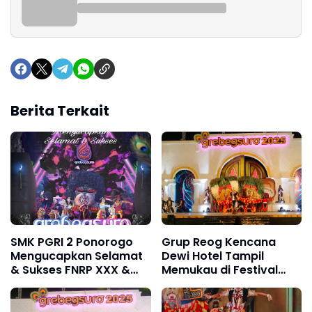
Berita Terkait
SMK PGRI 2 Ponorogo
Grup Reog Kencana
Mengucapkan Selamat
Dewi Hotel Tampil
& Sukses FNRP XXX &
Memukau di Festival
FRR XXI Grebeg Suro
Nasional Reog
2025
Ponorogo XXX Grebeg
Suro 2025