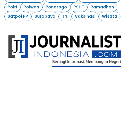
Polri
Polwan
Ponorogo
PSHT
Ramadhan
Satpol PP
Surabaya
TNI
Vaksinasi
Wisata
Ikuti Kami