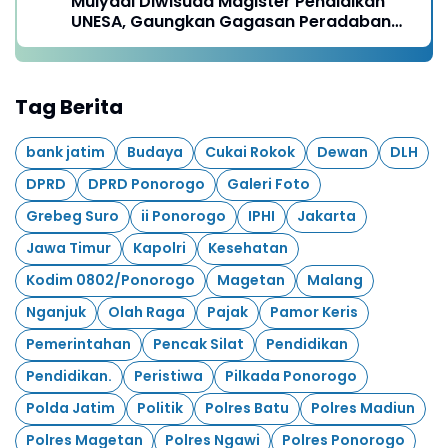
Mulyadi Diwisuda Magister Pendidikan
UNESA, Gaungkan Gagasan Peradaban
dari Desa
Tag Berita
bank jatim
Budaya
Cukai Rokok
Dewan
DLH
DPRD
DPRD Ponorogo
Galeri Foto
Grebeg Suro
ii Ponorogo
IPHI
Jakarta
Jawa Timur
Kapolri
Kesehatan
Kodim 0802/Ponorogo
Magetan
Malang
Nganjuk
Olah Raga
Pajak
Pamor Keris
Pemerintahan
Pencak Silat
Pendidikan
Pendidikan.
Peristiwa
Pilkada Ponorogo
Polda Jatim
Politik
Polres Batu
Polres Madiun
Polres Magetan
Polres Ngawi
Polres Ponorogo