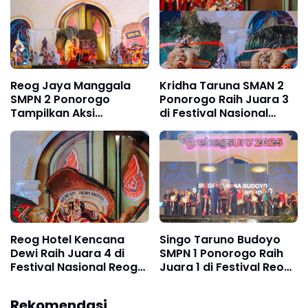
Reog Jaya Manggala
Kridha Taruna SMAN 2
SMPN 2 Ponorogo
Ponorogo Raih Juara 3
Tampilkan Aksi
di Festival Nasional
Memukau di Festival
Reog Ponorogo XXX
Reog Remaja Grebeg
Grebeg Suro 2025
Suro 2025
Reog Hotel Kencana
Singo Taruno Budoyo
Dewi Raih Juara 4 di
SMPN 1 Ponorogo Raih
Festival Nasional Reog
Juara 1 di Festival Reog
Ponorogo ke-XXX
Remaja XXI Grebeg Suro
Grebeg Suro 2025
2025
Rekomendasi