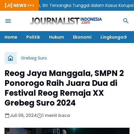
wanto, SH: Tersangka Tunggal dalam Kasus Korupsi Berpotensi Ce
[JI] NEWS >>>
Home
Politik
Hukum
Ekonomi
Lingkungan
Grebeg Suro
Reog Jaya Manggala, SMPN 2
Ponorogo Raih Juara Dua di
Festival Reog Remaja XX
Grebeg Suro 2024
Juli 06, 2024
1 menit baca