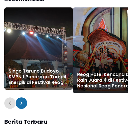
Singo Taruno Budoyo
Reog Hotel Kencana 
SMPN 1 Ponorogo Tampil
Raih Juara 4 di Festiv
Energik di Festival Reog
Nasional Reog Ponor
Remaja XXI Grebeg Suro
ke-XXX Grebeg Suro
2025
2025
Berita Terbaru