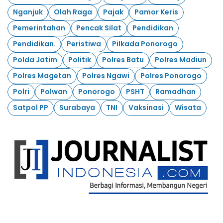
Nganjuk
Olah Raga
Pajak
Pamor Keris
Pemerintahan
Pencak Silat
Pendidikan
Pendidikan.
Peristiwa
Pilkada Ponorogo
Polda Jatim
Politik
Polres Batu
Polres Madiun
Polres Magetan
Polres Ngawi
Polres Ponorogo
Polri
Polwan
Ponorogo
PSHT
Ramadhan
Satpol PP
Surabaya
TNI
Vaksinasi
Wisata