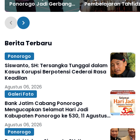
Ponorogo Jadi Gerbang
Pembelajaran Tahfidz
Sukses Siswa Baru,
Qur’an Jenjang SMP
Hadirkan Peserta dari
Tahun 2026, Kadindik
Papua Barat Daya
Cetak Peserta Didik
hingga Sulawesi
Generasi Qur’ani
Tenggara
Berita Terbaru
Ponorogo
Siswanto, SH: Tersangka Tunggal dalam
Kasus Korupsi Berpotensi Cederai Rasa
Keadilan
Agustus 06, 2026
Galeri Foto
Bank Jatim Cabang Ponorogo
Mengucapkan Selamat Hari Jadi
Kabupaten Ponorogo ke 530, 11 Agustus
1496 - 11 Agustus 2026
Agustus 06, 2026
Ponorogo