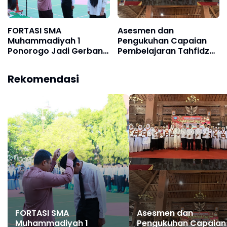
FORTASI SMA
Asesmen dan
Muhammadiyah 1
Pengukuhan Capaian
Ponorogo Jadi Gerbang
Pembelajaran Tahfidzul
Sukses Siswa Baru,
Qur’an Jenjang SMP
Hadirkan Peserta dari
Tahun 2026, Kadindik:
Rekomendasi
Papua Barat Daya
Cetak Peserta Didik
hingga Sulawesi
Generasi Qur’ani
Tenggara
FORTASI SMA
Asesmen dan
Muhammadiyah 1
Pengukuhan Capaian