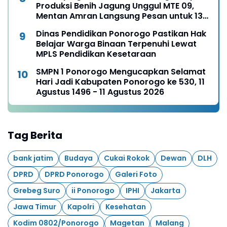
Produksi Benih Jagung Unggul MTE 09,
Mentan Amran Langsung Pesan untuk 13
Ribu Hektare
Dinas Pendidikan Ponorogo Pastikan Hak
Belajar Warga Binaan Terpenuhi Lewat
MPLS Pendidikan Kesetaraan
SMPN 1 Ponorogo Mengucapkan Selamat
Hari Jadi Kabupaten Ponorogo ke 530, 11
Agustus 1496 - 11 Agustus 2026
Tag Berita
bank jatim
Budaya
Cukai Rokok
Dewan
DLH
DPRD
DPRD Ponorogo
Galeri Foto
Grebeg Suro
ii Ponorogo
IPHI
Jakarta
Jawa Timur
Kapolri
Kesehatan
Kodim 0802/Ponorogo
Magetan
Malang