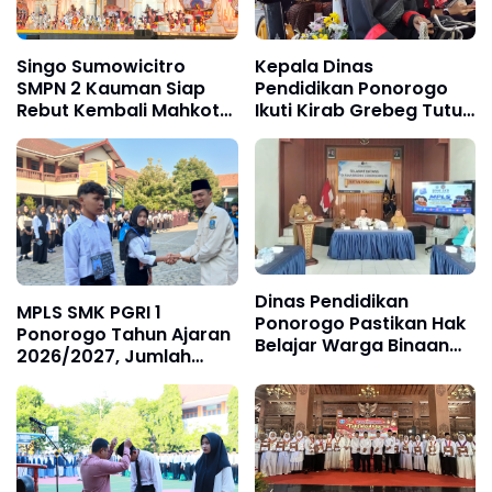
Singo Sumowicitro
Kepala Dinas
SMPN 2 Kauman Siap
Pendidikan Ponorogo
Rebut Kembali Mahkota
Ikuti Kirab Grebeg Tutup
Juara di Festival Reyog
Suro, Wujud Dukungan
Remaja XXIII Grebeg
Pelestarian Budaya
Suro 2026
Daerah
Dinas Pendidikan
MPLS SMK PGRI 1
Ponorogo Pastikan Hak
Ponorogo Tahun Ajaran
Belajar Warga Binaan
2026/2027, Jumlah
Terpenuhi Lewat MPLS
Siswa Baru Meningkat,
Pendidikan Kesetaraan
Alumni Sukses Jadi
Inspirasi, Siapkan
Generasi Siap Kerja,
Kuliah, dan
Berwirausaha