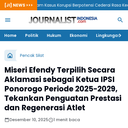
l dalam Kasus Korupsi Berpotensi Cederai Rasa Keadilan
[JI] NEWS >>>
Bank J
Home
Politik
Hukum
Ekonomi
Lingkungan
Pencak Silat
Miseri Efendy Terpilih Secara
Aklamasi sebagai Ketua IPSI
Ponorogo Periode 2025-2029,
Tekankan Penguatan Prestasi
dan Regenerasi Atlet
Desember 10, 2025
1 menit baca