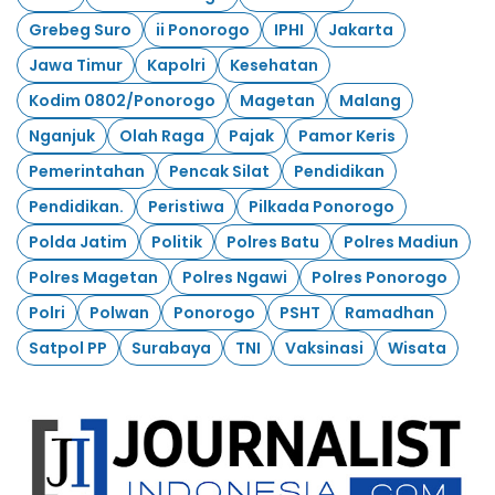
Grebeg Suro
ii Ponorogo
IPHI
Jakarta
Jawa Timur
Kapolri
Kesehatan
Kodim 0802/Ponorogo
Magetan
Malang
Nganjuk
Olah Raga
Pajak
Pamor Keris
Pemerintahan
Pencak Silat
Pendidikan
Pendidikan.
Peristiwa
Pilkada Ponorogo
Polda Jatim
Politik
Polres Batu
Polres Madiun
Polres Magetan
Polres Ngawi
Polres Ponorogo
Polri
Polwan
Ponorogo
PSHT
Ramadhan
Satpol PP
Surabaya
TNI
Vaksinasi
Wisata