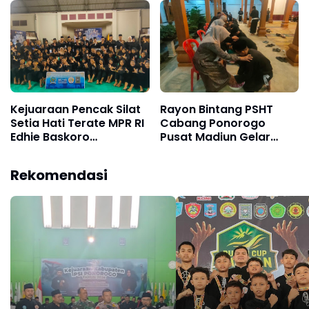
“Bertanding dengan
Demi Prestasi Pencak
Hormat, Menang
Silat di Bumi Reog
dengan Bermartabat”
Kejuaraan Pencak Silat
Rayon Bintang PSHT
Setia Hati Terate MPR RI
Cabang Ponorogo
Edhie Baskoro
Pusat Madiun Gelar
Yudhoyono (EBY) 2025
Sungkeman Calon
Resmi Digelar, Cetak
Warga Baru Komisariat
Rekomendasi
Generasi Muda Unggul,
Pasar Pon
Tangguh dan
Berkarakter