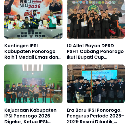
Kontingen IPSI
10 Atlet Rayon DPRD
Kabupaten Ponorogo
PSHT Cabang Ponorogo
Raih 1 Medali Emas dan 5
Ikuti Bupati Cup
Perunggu di Kejurprov
Magetan 2025, Raih 5
Pencak Silat Jawa Timur
Emas, 2 Perak, dan 3
2026
Perunggu
Kejuaraan Kabupaten
Era Baru IPSI Ponorogo,
IPSI Ponorogo 2026
Pengurus Periode 2025–
Digelar, Ketua IPSI:
2029 Resmi Dilantik,
Junjung Sportivitas
Satukan Perguruan