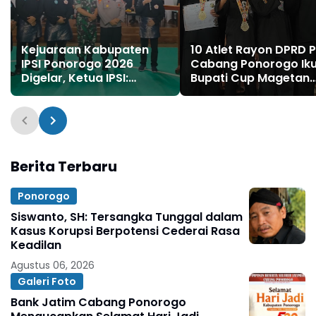
Kejuaraan Kabupaten
10 Atlet Rayon DPRD 
IPSI Ponorogo 2026
Cabang Ponorogo Iku
Digelar, Ketua IPSI:
Bupati Cup Magetan
Junjung Sportivitas
2025, Raih 5 Emas, 2
“Bertanding dengan
Perak, dan 3 Perungg
Hormat, Menang dengan
Bermartabat”
Berita Terbaru
Ponorogo
Siswanto, SH: Tersangka Tunggal dalam
Kasus Korupsi Berpotensi Cederai Rasa
Keadilan
Agustus 06, 2026
Galeri Foto
Bank Jatim Cabang Ponorogo