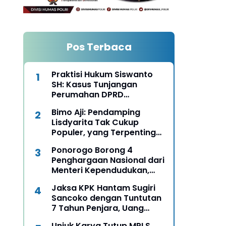
Pos Terbaca
Praktisi Hukum Siswanto
SH: Kasus Tunjangan
Perumahan DPRD
Ponorogo Harus Diungkap
Bimo Aji: Pendamping
Terang Benderang
Lisdyarita Tak Cukup
Populer, yang Terpenting
Mampu Seirama
Ponorogo Borong 4
Membangun Ponorogo
Penghargaan Nasional dari
Menteri Kependudukan,
Bukti Komitmen Wujudkan
Jaksa KPK Hantam Sugiri
Keluarga Berkualitas
Sancoko dengan Tuntutan
7 Tahun Penjara, Uang
Pengganti Rp6,7 Miliar
Unjuk Karya Tutup MPLS