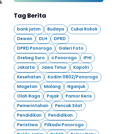
Langsung Pesan untuk 13
k
Ribu Hektare
Tag Berita
bank jatim
Budaya
Cukai Rokok
Dewan
DLH
DPRD
DPRD Ponorogo
Galeri Foto
Grebeg Suro
ii Ponorogo
IPHI
Jakarta
Jawa Timur
Kapolri
Kesehatan
Kodim 0802/Ponorogo
Magetan
Malang
Nganjuk
Olah Raga
Pajak
Pamor Keris
Pemerintahan
Pencak Silat
Pendidikan
Pendidikan.
Peristiwa
Pilkada Ponorogo