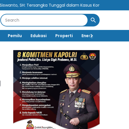
ngka Tunggal dalam Kasus Korupsi Berpotensi Cederai Rasa Keadi
Pemilu
Edukasi
Properti
Energi
Pemerintah
g