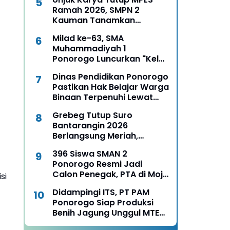
Ramah 2026, SMPN 2
Kauman Tanamkan
Karakter, Budaya, dan
Milad ke-63, SMA
Percaya Diri Siswa Baru
Muhammadiyah 1
Ponorogo Luncurkan "Kelas
Boss", Siapkan Lulusan Jadi
Dinas Pendidikan Ponorogo
Pengusaha Muda
Pastikan Hak Belajar Warga
Binaan Terpenuhi Lewat
MPLS Pendidikan
Grebeg Tutup Suro
Kesetaraan
Bantarangin 2026
Berlangsung Meriah,
Semangat Lestarikan
396 Siswa SMAN 2
Sejarah dan Budaya
Ponorogo Resmi Jadi
Ponorogo
Calon Penegak, PTA di Mojo
si
Pitu Semarak dengan Api
Didampingi ITS, PT PAM
Unggun dan Reog
Ponorogo Siap Produksi
Ponorogo
Benih Jagung Unggul MTE
09, Mentan Amran