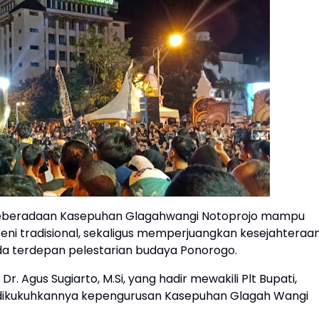
 keberadaan Kasepuhan Glagahwangi Notoprojo mampu
seni tradisional, sekaligus memperjuangkan kesejahteraa
da terdepan pelestarian budaya Ponorogo.
r. Agus Sugiarto, M.Si, yang hadir mewakili Plt Bupati,
 dikukuhkannya kepengurusan Kasepuhan Glagah Wangi