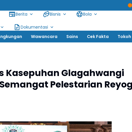
Siswanto, SH: Tersa
Berita
Bisnis
Bola
Dokumentasi
ingkungan
Wawancara
Sains
Cek Fakta
Tokoh
s Kasepuhan Glagahwangi
 Semangat Pelestarian Reyo