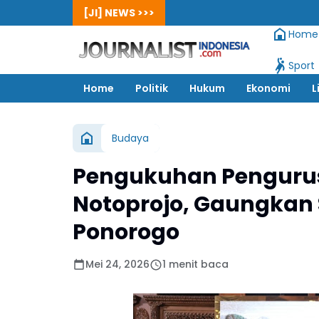
[JI] NEWS >>>
Home
Sport
Home
Politik
Hukum
Ekonomi
L
Budaya
Pengukuhan Penguru
Notoprojo, Gaungkan
Ponorogo
Mei 24, 2026
1 menit baca