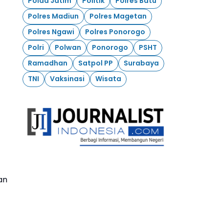
Polda Jatim
Politik
Polres Batu
Polres Madiun
Polres Magetan
Polres Ngawi
Polres Ponorogo
Polri
Polwan
Ponorogo
PSHT
Ramadhan
Satpol PP
Surabaya
TNI
Vaksinasi
Wisata
an