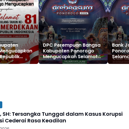
bupaten
DPC Perempuan Bangsa
Bank J
 Mengucapkan
Kabupaten Ponorogo
Ponor
Republik
Mengucapkan Selamat
Selama
e 81, 17
dan Sukses Grebeg Suro,
Grebeg 
45 - 17
FRR XXII & FNRP XXXI
Reog R
026
Tahun 2026
Festiva
Ponoro
2026
, SH: Tersangka Tunggal dalam Kasus Korupsi
si Cederai Rasa Keadilan
 2026