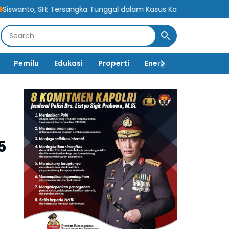
ersangka Tunggal dalam Kasus Korupsi Berpotensi Cederai Rasa K
Pemilu
Edukasi
Properti
Energi
Pemerintah
5