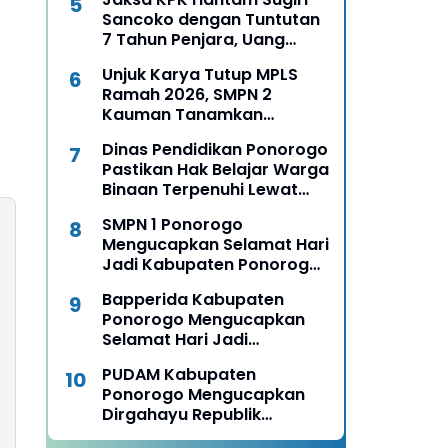
Pengusaha Muda
Sancoko dengan Tuntutan
7 Tahun Penjara, Uang
Pengganti Rp6,7 Miliar
Unjuk Karya Tutup MPLS
Ramah 2026, SMPN 2
Kauman Tanamkan
Karakter, Budaya, dan
Dinas Pendidikan Ponorogo
Percaya Diri Siswa Baru
Pastikan Hak Belajar Warga
Binaan Terpenuhi Lewat
MPLS Pendidikan
SMPN 1 Ponorogo
Kesetaraan
Mengucapkan Selamat Hari
Jadi Kabupaten Ponorogo
ke 530, 11 Agustus 1496 - 11
Bapperida Kabupaten
Agustus 2026
Ponorogo Mengucapkan
Selamat Hari Jadi
Kabupaten Ponorogo ke
PUDAM Kabupaten
530, 11 Agustus 1496 - 11
Ponorogo Mengucapkan
Agustus 2026
Dirgahayu Republik
Indonesia ke 81, 17 Agustus