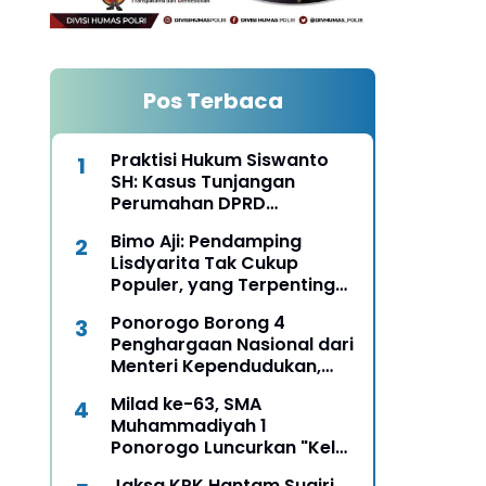
Pos Terbaca
Praktisi Hukum Siswanto
SH: Kasus Tunjangan
Perumahan DPRD
Ponorogo Harus Diungkap
Bimo Aji: Pendamping
Terang Benderang
Lisdyarita Tak Cukup
Populer, yang Terpenting
Mampu Seirama
Ponorogo Borong 4
Membangun Ponorogo
Penghargaan Nasional dari
Menteri Kependudukan,
Bukti Komitmen Wujudkan
Milad ke-63, SMA
Keluarga Berkualitas
Muhammadiyah 1
Ponorogo Luncurkan "Kelas
Boss", Siapkan Lulusan Jadi
Jaksa KPK Hantam Sugiri