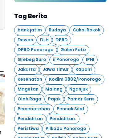
1945 - 17 Agustus 2026
Tag Berita
bank jatim
Budaya
Cukai Rokok
Dewan
DLH
DPRD
DPRD Ponorogo
Galeri Foto
Grebeg Suro
ii Ponorogo
IPHI
Jakarta
Jawa Timur
Kapolri
Kesehatan
Kodim 0802/Ponorogo
Magetan
Malang
Nganjuk
Olah Raga
Pajak
Pamor Keris
Pemerintahan
Pencak Silat
Pendidikan
Pendidikan.
Peristiwa
Pilkada Ponorogo
o