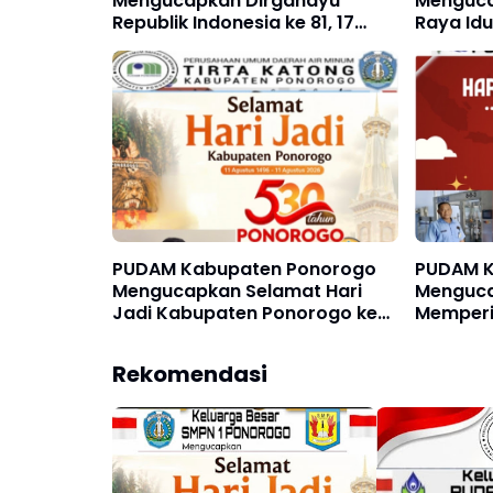
Mengucapkan Dirgahayu
Menguca
Republik Indonesia ke 81, 17
Raya Idu
Agustus 1945 - 17 Agustus 2026
PUDAM Kabupaten Ponorogo
PUDAM K
Mengucapkan Selamat Hari
Menguca
Jadi Kabupaten Ponorogo ke
Memperin
530 11 Agustus 1496 - 11 Agustus
Pancasil
2026
Rekomendasi