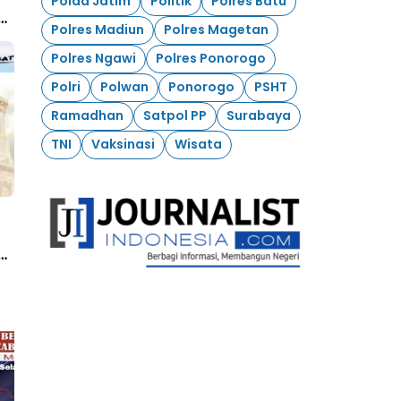
Polda Jatim
Politik
Polres Batu
Polres Madiun
Polres Magetan
Polres Ngawi
Polres Ponorogo
Polri
Polwan
Ponorogo
PSHT
Ramadhan
Satpol PP
Surabaya
TNI
Vaksinasi
Wisata