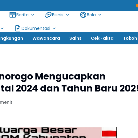
Siswanto, SH: T
Berita
Bisnis
Bola
Dokumentasi
ingkungan
Wawancara
Sains
Cek Fakta
Tokoh
norogo Mengucapkan
tal 2024 dan Tahun Baru 202
 menit