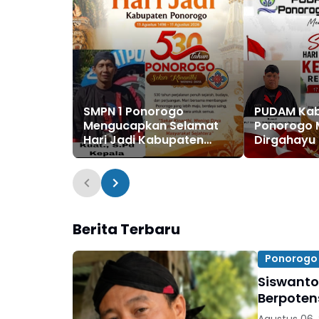
SMPN 1 Ponorogo
PUDAM Ka
Mengucapkan Selamat
Ponorogo
Hari Jadi Kabupaten
Dirgahayu 
Ponorogo ke 530, 11
Indonesia k
Agustus 1496 - 11 Agustus
Agustus 19
2026
Agustus 2
Berita Terbaru
Ponorogo
Siswanto
Berpoten
Agustus 06,