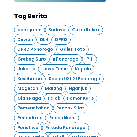
Langsung Pesan untuk 13
Ribu Hektare
Tag Berita
bank jatim
Budaya
Cukai Rokok
Dewan
DLH
DPRD
DPRD Ponorogo
Galeri Foto
Grebeg Suro
ii Ponorogo
IPHI
Jakarta
Jawa Timur
Kapolri
Kesehatan
Kodim 0802/Ponorogo
Magetan
Malang
Nganjuk
Olah Raga
Pajak
Pamor Keris
Pemerintahan
Pencak Silat
Pendidikan
Pendidikan.
Peristiwa
Pilkada Ponorogo