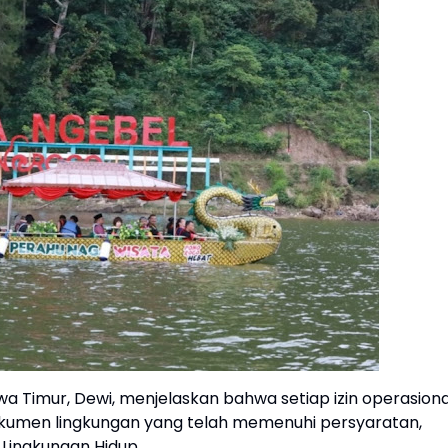
wa Timur, Dewi, menjelaskan bahwa setiap izin operasiona
kumen lingkungan yang telah memenuhi persyaratan,
 Lingkungan Hidup.