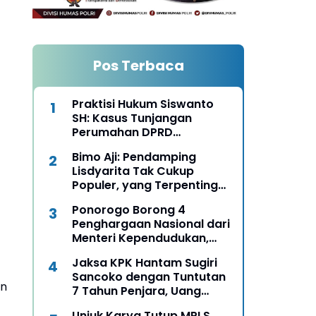
Pos Terbaca
Praktisi Hukum Siswanto
SH: Kasus Tunjangan
Perumahan DPRD
Ponorogo Harus Diungkap
Bimo Aji: Pendamping
Terang Benderang
Lisdyarita Tak Cukup
Populer, yang Terpenting
Mampu Seirama
Ponorogo Borong 4
Membangun Ponorogo
Penghargaan Nasional dari
Menteri Kependudukan,
Bukti Komitmen Wujudkan
Jaksa KPK Hantam Sugiri
Keluarga Berkualitas
Sancoko dengan Tuntutan
an
7 Tahun Penjara, Uang
Pengganti Rp6,7 Miliar
Unjuk Karya Tutup MPLS