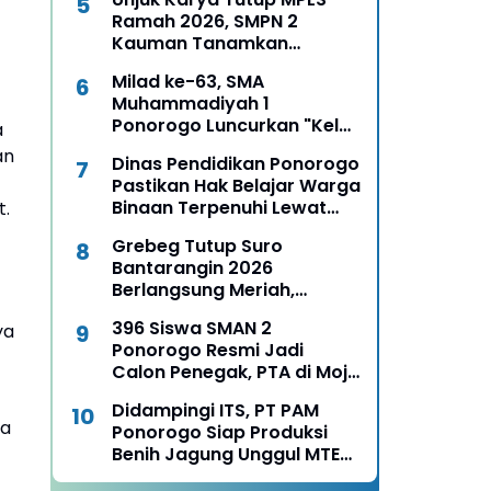
Ramah 2026, SMPN 2
Kauman Tanamkan
Karakter, Budaya, dan
Milad ke-63, SMA
Percaya Diri Siswa Baru
Muhammadiyah 1
Ponorogo Luncurkan "Kelas
a
Boss", Siapkan Lulusan Jadi
an
Dinas Pendidikan Ponorogo
Pengusaha Muda
Pastikan Hak Belajar Warga
Binaan Terpenuhi Lewat
t.
MPLS Pendidikan
Grebeg Tutup Suro
Kesetaraan
Bantarangin 2026
Berlangsung Meriah,
Semangat Lestarikan
396 Siswa SMAN 2
ya
Sejarah dan Budaya
Ponorogo Resmi Jadi
Ponorogo
Calon Penegak, PTA di Mojo
Pitu Semarak dengan Api
Didampingi ITS, PT PAM
Unggun dan Reog
ga
Ponorogo Siap Produksi
Ponorogo
Benih Jagung Unggul MTE
09, Mentan Amran