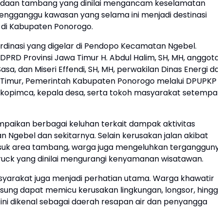
adaan tambang yang dinilai mengancam keselamatan
mengganggu kawasan yang selama ini menjadi destinasi
 di Kabupaten Ponorogo.
rdinasi yang digelar di Pendopo Kecamatan Ngebel.
 DPRD Provinsi Jawa Timur H. Abdul Halim, SH, MH, anggot
asa, dan Miseri Effendi, SH, MH, perwakilan Dinas Energi d
 Timur, Pemerintah Kabupaten Ponorogo melalui DPUPKP
orkopimca, kepala desa, serta tokoh masyarakat setempa
aikan berbagai keluhan terkait dampak aktivitas
Ngebel dan sekitarnya. Selain kerusakan jalan akibat
asuk area tambang, warga juga mengeluhkan terganggun
truck yang dinilai mengurangi kenyamanan wisatawan.
syarakat juga menjadi perhatian utama. Warga khawatir
sung dapat memicu kerusakan lingkungan, longsor, hing
ni dikenal sebagai daerah resapan air dan penyangga