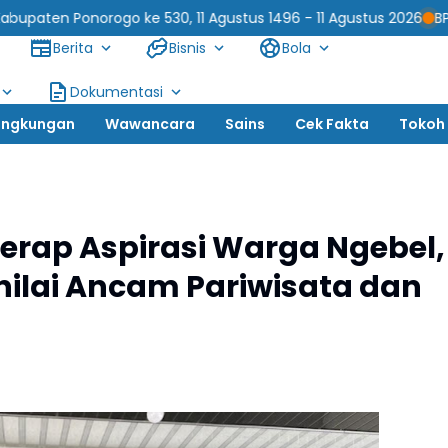
ke 530, 11 Agustus 1496 - 11 Agustus 2026
BPPKAD Kabupaten P
Berita
Bisnis
Bola
Dokumentasi
ingkungan
Wawancara
Sains
Cek Fakta
Tokoh
Serap Aspirasi Warga Ngebel,
nilai Ancam Pariwisata dan