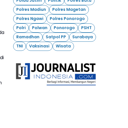
Polda Jatim
Politik
Polres Batu
Polres Madiun
Polres Magetan
Polres Ngawi
Polres Ponorogo
Polri
Polwan
Ponorogo
PSHT
da
Ramadhan
Satpol PP
Surabaya
TNI
Vaksinasi
Wisata
di
h