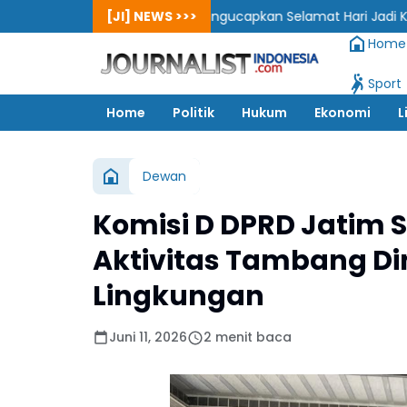
 2 Ponorogo Mengucapkan Selamat Hari Jadi Kabupaten Ponorogo 
[JI] NEWS >>>
Home
Sport
Home
Politik
Hukum
Ekonomi
L
Dewan
Komisi D DPRD Jatim 
Aktivitas Tambang Di
Lingkungan
Juni 11, 2026
2 menit baca