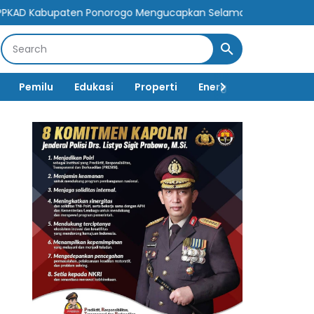
onorogo Mengucapkan Selamat Hari Jadi Kabupaten Ponorogo ke 
Pemilu
Edukasi
Properti
Energi
Pemerintah