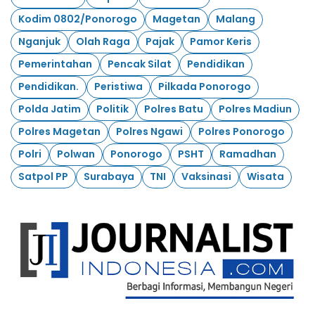
Kodim 0802/Ponorogo
Magetan
Malang
Nganjuk
Olah Raga
Pajak
Pamor Keris
Pemerintahan
Pencak Silat
Pendidikan
Pendidikan.
Peristiwa
Pilkada Ponorogo
Polda Jatim
Politik
Polres Batu
Polres Madiun
Polres Magetan
Polres Ngawi
Polres Ponorogo
Polri
Polwan
Ponorogo
PSHT
Ramadhan
Satpol PP
Surabaya
TNI
Vaksinasi
Wisata