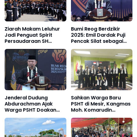
Ziarah Makam Leluhur
Bumi Reog Berdzikir
Jadi Penguat Spirit
2025: Emil Dardak Puji
Persaudaraan SH
Pencak Silat sebagai
Terate di Bumi Reog
Jati Diri dan Warisan
Berdzikir 2025,
Budaya Bangsa
Tekankan Nilai Tawadu
Pendekar dan Budi
Luhur
Jenderal Dudung
Sahkan Warga Baru
Abdurachman Ajak
PSHT di Mesir, Kangmas
Warga PSHT Doakan
Moh. Komarudin
Korban Bencana,
Teguhkan Misi Budi
Sampaikan Pesan
Luhur hingga Kancah
Kebangsaan di Bumi
Internasional
Reog Berdzikir