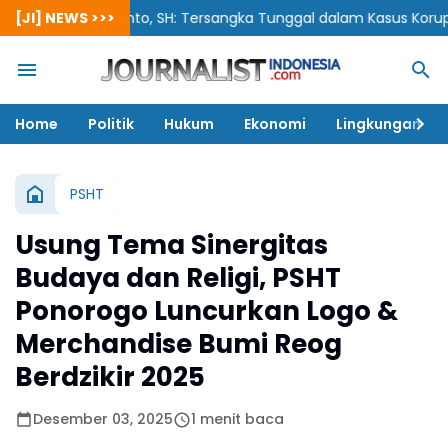
[JI] NEWS >>>
Siswanto, SH: Tersangka Tunggal dalam Kasus Korupsi Berpot
Home
Politik
Hukum
Ekonomi
Lingkungan
PSHT
Usung Tema Sinergitas
Budaya dan Religi, PSHT
Ponorogo Luncurkan Logo &
Merchandise Bumi Reog
Berdzikir 2025
Desember 03, 2025
1 menit baca