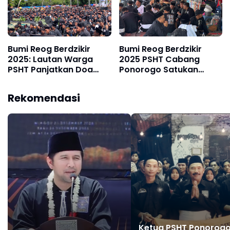
Bumi Reog Berdzikir
Bumi Reog Berdzikir
2025: Lautan Warga
2025 PSHT Cabang
PSHT Panjatkan Doa
Ponorogo Satukan
untuk Korban Bencana
Ribuan Warga, Ekonomi
Alam
UMKM Kian Terdongkrak
Rekomendasi
Ketua PSHT Ponorog