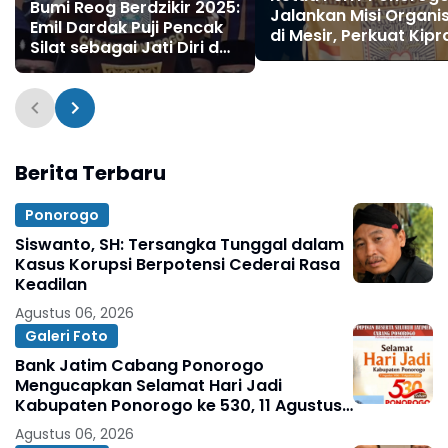
Bumi Reog Berdzikir 2025:
Jalankan Misi Organi
Emil Dardak Puji Pencak
di Mesir, Perkuat Kipr
Silat sebagai Jati Diri dan
Pencak Silat Menuju
Warisan Budaya Bangsa
Olimpiade
Berita Terbaru
Ponorogo
Siswanto, SH: Tersangka Tunggal dalam
Kasus Korupsi Berpotensi Cederai Rasa
Keadilan
Agustus 06, 2026
Galeri Foto
Bank Jatim Cabang Ponorogo
Mengucapkan Selamat Hari Jadi
Kabupaten Ponorogo ke 530, 11 Agustus
1496 - 11 Agustus 2026
Agustus 06, 2026