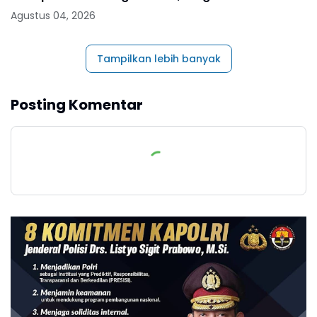
1496 - 11 Agustus 2026
Agustus 04, 2026
Tampilkan lebih banyak
Posting Komentar