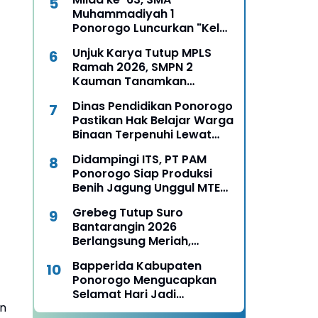
Muhammadiyah 1
Ponorogo Luncurkan "Kelas
Boss", Siapkan Lulusan Jadi
Unjuk Karya Tutup MPLS
Pengusaha Muda
Ramah 2026, SMPN 2
Kauman Tanamkan
Karakter, Budaya, dan
Dinas Pendidikan Ponorogo
Percaya Diri Siswa Baru
Pastikan Hak Belajar Warga
Binaan Terpenuhi Lewat
MPLS Pendidikan
Didampingi ITS, PT PAM
Kesetaraan
Ponorogo Siap Produksi
Benih Jagung Unggul MTE
09, Mentan Amran
Grebeg Tutup Suro
Langsung Pesan untuk 13
Bantarangin 2026
Ribu Hektare
Berlangsung Meriah,
Semangat Lestarikan
Bapperida Kabupaten
Sejarah dan Budaya
Ponorogo Mengucapkan
Ponorogo
Selamat Hari Jadi
an
Kabupaten Ponorogo ke