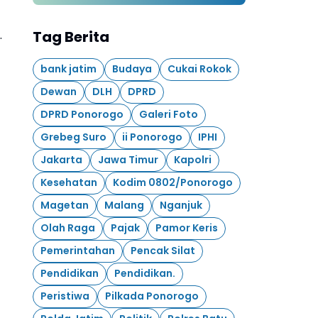
530, 11 Agustus 1496 - 11
Agustus 2026
Tag Berita
.
bank jatim
Budaya
Cukai Rokok
Dewan
DLH
DPRD
DPRD Ponorogo
Galeri Foto
Grebeg Suro
ii Ponorogo
IPHI
Jakarta
Jawa Timur
Kapolri
Kesehatan
Kodim 0802/Ponorogo
Magetan
Malang
Nganjuk
Olah Raga
Pajak
Pamor Keris
Pemerintahan
Pencak Silat
Pendidikan
Pendidikan.
Peristiwa
Pilkada Ponorogo