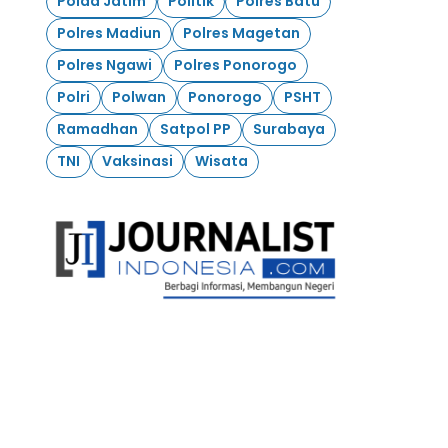
Polda Jatim
Politik
Polres Batu
Polres Madiun
Polres Magetan
Polres Ngawi
Polres Ponorogo
Polri
Polwan
Ponorogo
PSHT
Ramadhan
Satpol PP
Surabaya
TNI
Vaksinasi
Wisata