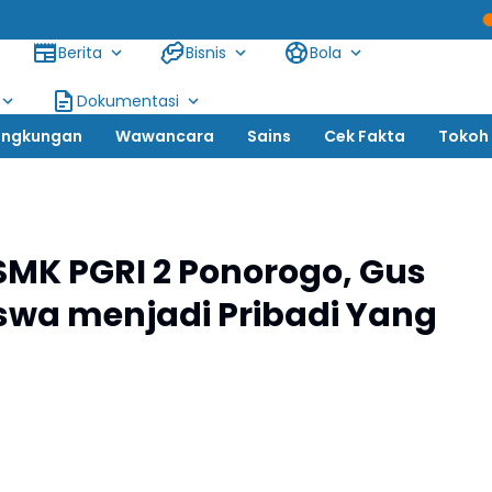
Siswanto, SH: Tersangk
Berita
Bisnis
Bola
Dokumentasi
ingkungan
Wawancara
Sains
Cek Fakta
Tokoh
SMK PGRI 2 Ponorogo, Gus
iswa menjadi Pribadi Yang