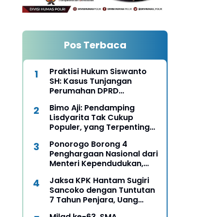
Pos Terbaca
Praktisi Hukum Siswanto
SH: Kasus Tunjangan
Perumahan DPRD
Ponorogo Harus Diungkap
Bimo Aji: Pendamping
Terang Benderang
Lisdyarita Tak Cukup
Populer, yang Terpenting
Mampu Seirama
Ponorogo Borong 4
Membangun Ponorogo
Penghargaan Nasional dari
Menteri Kependudukan,
Bukti Komitmen Wujudkan
Jaksa KPK Hantam Sugiri
Keluarga Berkualitas
Sancoko dengan Tuntutan
7 Tahun Penjara, Uang
Pengganti Rp6,7 Miliar
Milad ke-63, SMA