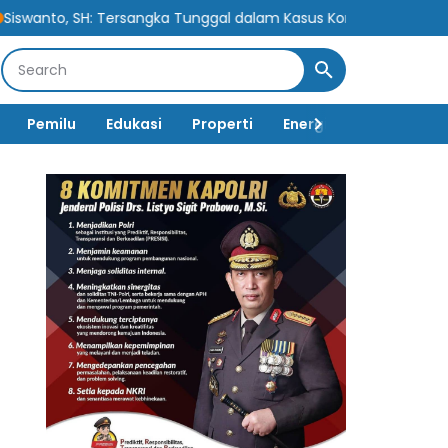
a Tunggal dalam Kasus Korupsi Berpotensi Cederai Rasa Keadilan
Pemilu
Edukasi
Properti
Energi
Pemerintah