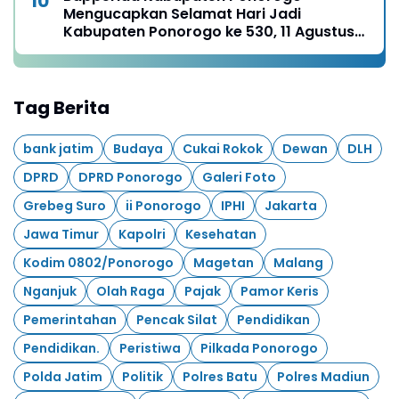
Mengucapkan Selamat Hari Jadi
Kabupaten Ponorogo ke 530, 11 Agustus
1496 - 11 Agustus 2026
Tag Berita
bank jatim
Budaya
Cukai Rokok
Dewan
DLH
DPRD
DPRD Ponorogo
Galeri Foto
Grebeg Suro
ii Ponorogo
IPHI
Jakarta
Jawa Timur
Kapolri
Kesehatan
Kodim 0802/Ponorogo
Magetan
Malang
Nganjuk
Olah Raga
Pajak
Pamor Keris
Pemerintahan
Pencak Silat
Pendidikan
Pendidikan.
Peristiwa
Pilkada Ponorogo
Polda Jatim
Politik
Polres Batu
Polres Madiun