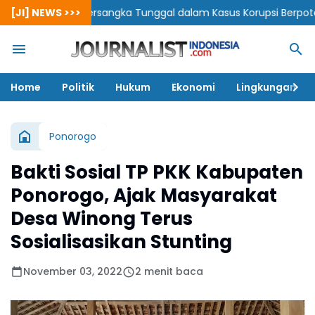
Tersangka Tunggal dalam Kasus Korupsi Berpotensi Cederai Rasa
[JI] NEWS >>>
Home
Politik
Hukum
Ekonomi
Lingkungan
Ponorogo
Bakti Sosial TP PKK Kabupaten
Ponorogo, Ajak Masyarakat
Desa Winong Terus
Sosialisasikan Stunting
November 03, 2022
2 menit baca