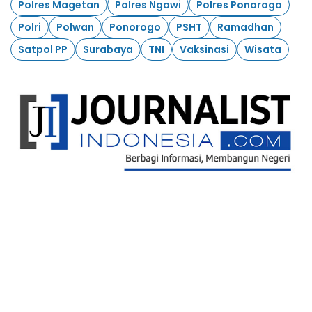
Polres Magetan
Polres Ngawi
Polres Ponorogo
Polri
Polwan
Ponorogo
PSHT
Ramadhan
Satpol PP
Surabaya
TNI
Vaksinasi
Wisata
Ikuti Kami