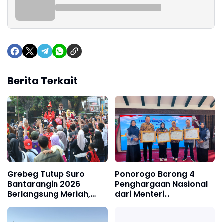
Berita Terkait
Grebeg Tutup Suro
Ponorogo Borong 4
Bantarangin 2026
Penghargaan Nasional
Berlangsung Meriah,
dari Menteri
Semangat Lestarikan
Kependudukan, Bukti
Sejarah dan Budaya
Komitmen Wujudkan