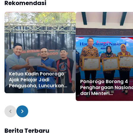
Rekomendasi
Ketua Kadin Ponorogo
Ajak Pelajar Jadi
Ponorogo Borong 4
Pengusaha, Luncurkan
Penghargaan Nasiona
"Kelas Boss" Bersama
dari Menteri
SMA Muhammadiyah 1
Kependudukan, Bukti
Ponorogo
Komitmen Wujudkan
Keluarga Berkualitas
Berita Terbaru