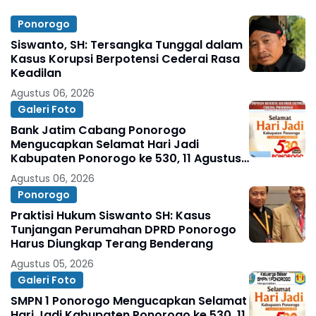
Ponorogo
Siswanto, SH: Tersangka Tunggal dalam
Kasus Korupsi Berpotensi Cederai Rasa
Keadilan
Agustus 06, 2026
Galeri Foto
Bank Jatim Cabang Ponorogo
Mengucapkan Selamat Hari Jadi
Kabupaten Ponorogo ke 530, 11 Agustus
1496 - 11 Agustus 2026
Agustus 06, 2026
Ponorogo
Praktisi Hukum Siswanto SH: Kasus
Tunjangan Perumahan DPRD Ponorogo
Harus Diungkap Terang Benderang
Agustus 05, 2026
Galeri Foto
SMPN 1 Ponorogo Mengucapkan Selamat
Hari Jadi Kabupaten Ponorogo ke 530, 11