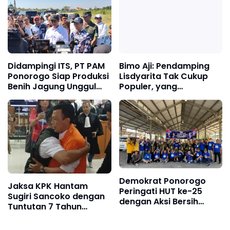
Ponorogo
Keluarga Berkualitas
Didampingi ITS, PT PAM
Bimo Aji: Pendamping
Ponorogo Siap Produksi
Lisdyarita Tak Cukup
Benih Jagung Unggul
Populer, yang
MTE 09, Mentan Amran
Terpenting Mampu
Langsung Pesan untuk
Seirama Membangun
13 Ribu Hektare
Ponorogo
Demokrat Ponorogo
Jaksa KPK Hantam
Peringati HUT ke-25
Sugiri Sancoko dengan
dengan Aksi Bersih
Tuntutan 7 Tahun
Sampah Plastik di Pasar
Penjara, Uang
Jarakan
Pengganti Rp6,7 Miliar