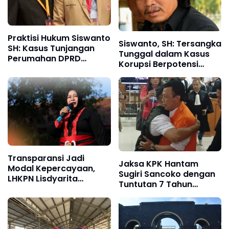
Praktisi Hukum Siswanto
Siswanto, SH: Tersangka
SH: Kasus Tunjangan
Tunggal dalam Kasus
Perumahan DPRD
Korupsi Berpotensi
Ponorogo Harus
Cederai Rasa Keadilan
Diungkap Terang
Benderang
Transparansi Jadi
Jaksa KPK Hantam
Modal Kepercayaan,
Sugiri Sancoko dengan
LHKPN Lisdyarita
Tuntutan 7 Tahun
Tunjukkan Harta
Penjara, Uang
Kekayaan Menurun
Pengganti Rp6,7 Miliar
Selama Menjabat