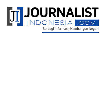
Ikuti Kami
Redaksi
Kontak Kami
Pedoman Pemberitaan Media Siber
©
www.journalistindonesia.com