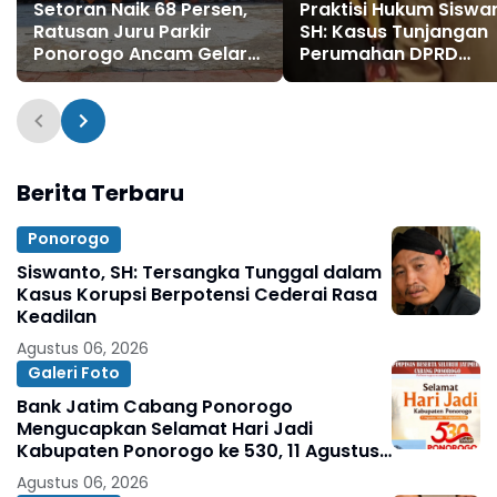
Setoran Naik 68 Persen,
Praktisi Hukum Siswa
Ratusan Juru Parkir
SH: Kasus Tunjangan
Ponorogo Ancam Gelar
Perumahan DPRD
Aksi Saat Hari Jadi ke-
Ponorogo Harus
530
Diungkap Terang
Benderang
Berita Terbaru
Ponorogo
Siswanto, SH: Tersangka Tunggal dalam
Kasus Korupsi Berpotensi Cederai Rasa
Keadilan
Agustus 06, 2026
Galeri Foto
Bank Jatim Cabang Ponorogo
Mengucapkan Selamat Hari Jadi
Kabupaten Ponorogo ke 530, 11 Agustus
1496 - 11 Agustus 2026
Agustus 06, 2026