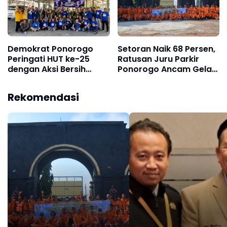
Demokrat Ponorogo
Setoran Naik 68 Persen,
Peringati HUT ke-25
Ratusan Juru Parkir
dengan Aksi Bersih
Ponorogo Ancam Gelar
Sampah Plastik di Pasar
Aksi Saat Hari Jadi ke-
Jarakan
530
Rekomendasi