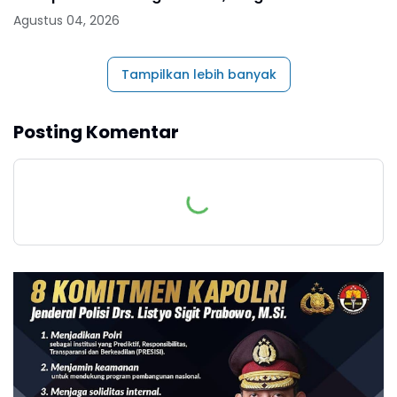
1496 - 11 Agustus 2026
Agustus 04, 2026
Tampilkan lebih banyak
Posting Komentar