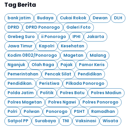
Tag Berita
bank jatim
Budaya
Cukai Rokok
Dewan
DLH
DPRD
DPRD Ponorogo
Galeri Foto
Grebeg Suro
ii Ponorogo
IPHI
Jakarta
Jawa Timur
Kapolri
Kesehatan
Kodim 0802/Ponorogo
Magetan
Malang
Nganjuk
Olah Raga
Pajak
Pamor Keris
Pemerintahan
Pencak Silat
Pendidikan
Pendidikan.
Peristiwa
Pilkada Ponorogo
Polda Jatim
Politik
Polres Batu
Polres Madiun
Polres Magetan
Polres Ngawi
Polres Ponorogo
Polri
Polwan
Ponorogo
PSHT
Ramadhan
Satpol PP
Surabaya
TNI
Vaksinasi
Wisata