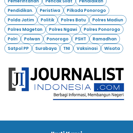
Pemerintahan
Pencak Silat
Pendidikan
Pendidikan.
Peristiwa
Pilkada Ponorogo
Polda Jatim
Politik
Polres Batu
Polres Madiun
Polres Magetan
Polres Ngawi
Polres Ponorogo
Polri
Polwan
Ponorogo
PSHT
Ramadhan
Satpol PP
Surabaya
TNI
Vaksinasi
Wisata