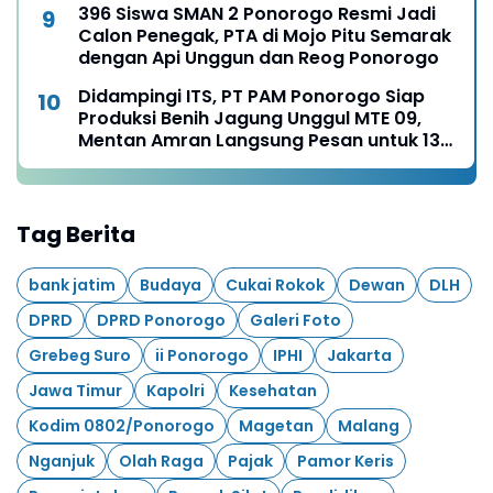
396 Siswa SMAN 2 Ponorogo Resmi Jadi
Calon Penegak, PTA di Mojo Pitu Semarak
dengan Api Unggun dan Reog Ponorogo
Didampingi ITS, PT PAM Ponorogo Siap
Produksi Benih Jagung Unggul MTE 09,
Mentan Amran Langsung Pesan untuk 13
Ribu Hektare
Tag Berita
bank jatim
Budaya
Cukai Rokok
Dewan
DLH
DPRD
DPRD Ponorogo
Galeri Foto
Grebeg Suro
ii Ponorogo
IPHI
Jakarta
Jawa Timur
Kapolri
Kesehatan
Kodim 0802/Ponorogo
Magetan
Malang
Nganjuk
Olah Raga
Pajak
Pamor Keris