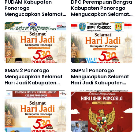
PUDAM Kabupaten
DPC Perempuan Bangsa
Ponorogo
Kabupaten Ponorogo
Mengucapkan Selamat
Mengucapkan Selamat
dan Sukses Grebeg Suro
dan Sukses Grebeg
Festival Reyog Remaja
Suro, FRR XXII & FNRP
XXI dan Festival
XXXI Tahun 2026
Nasional Reyog
Ponorogo XXXI Tahun
2026
SMAN 2 Ponorogo
SMPN 1 Ponorogo
Mengucapkan Selamat
Mengucapkan Selamat
Hari Jadi Kabupaten
Hari Jadi Kabupaten
Ponorogo ke 530, 11
Ponorogo ke 530, 11
Agustus 1496 - 11
Agustus 1496 - 11
Agustus 2026
Agustus 2026