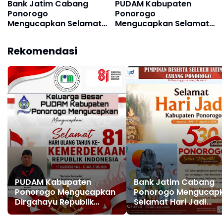
Bank Jatim Cabang
PUDAM Kabupaten
Ponorogo
Ponorogo
Mengucapkan Selamat
Mengucapkan Selamat
Hari Jadi Kabupaten
Memperingati Hari Lahir
Ponorogo ke 530, 11
Pancasila 1 Juni 2026
Rekomendasi
Agustus 1496 - 11
Agustus 2026
PUDAM Kabupaten
Bank Jatim Cabang
Ponorogo Mengucapkan
Ponorogo Mengucap
Dirgahayu Republik
Selamat Hari Jadi
Indonesia ke 81, 17
Kabupaten Ponorogo
Agustus 1945 - 17
530, 11 Agustus 1496 - 