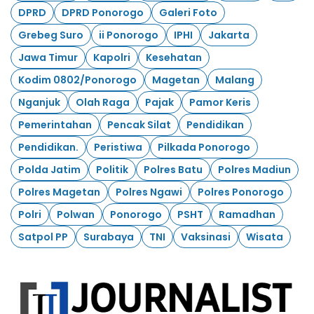
DPRD
DPRD Ponorogo
Galeri Foto
Grebeg Suro
ii Ponorogo
IPHI
Jakarta
Jawa Timur
Kapolri
Kesehatan
Kodim 0802/Ponorogo
Magetan
Malang
Nganjuk
Olah Raga
Pajak
Pamor Keris
Pemerintahan
Pencak Silat
Pendidikan
Pendidikan.
Peristiwa
Pilkada Ponorogo
Polda Jatim
Politik
Polres Batu
Polres Madiun
Polres Magetan
Polres Ngawi
Polres Ponorogo
Polri
Polwan
Ponorogo
PSHT
Ramadhan
Satpol PP
Surabaya
TNI
Vaksinasi
Wisata