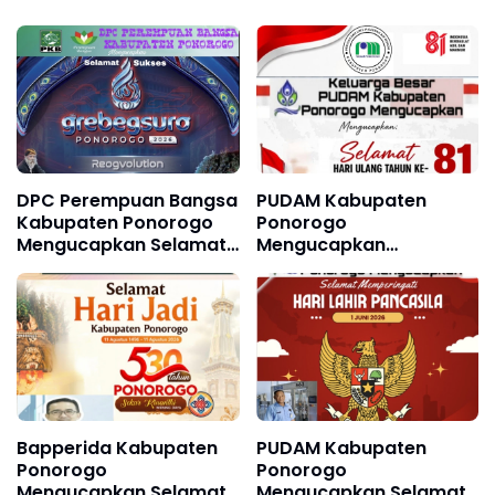
DPC Perempuan Bangsa
PUDAM Kabupaten
Kabupaten Ponorogo
Ponorogo
Mengucapkan Selamat
Mengucapkan
dan Sukses Grebeg
Dirgahayu Republik
Suro, FRR XXII & FNRP
Indonesia ke 81, 17
XXXI Tahun 2026
Agustus 1945 - 17
Agustus 2026
Bapperida Kabupaten
PUDAM Kabupaten
Ponorogo
Ponorogo
Mengucapkan Selamat
Mengucapkan Selamat