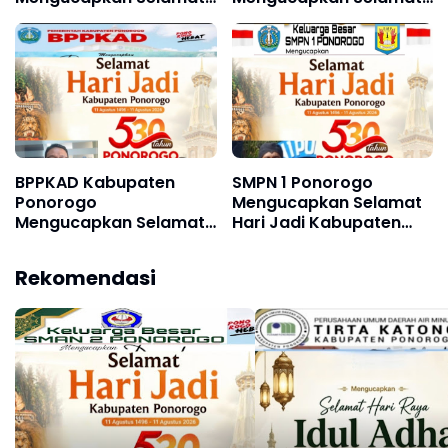
Hari Jadi Kabupaten
Memperingati Hari Lahir
Ponorogo ke 530, 11
Pancasila 1 Juni 2026
Agustus 1496 - 11
Agustus 2026
BPPKAD Kabupaten
SMPN 1 Ponorogo
Ponorogo
Mengucapkan Selamat
Mengucapkan Selamat
Hari Jadi Kabupaten
Hari Jadi Kabupaten
Ponorogo ke 530, 11
Ponorogo ke 530, 11
Agustus 1496 - 11
Rekomendasi
Agustus 1496 - 11
Agustus 2026
Agustus 2026