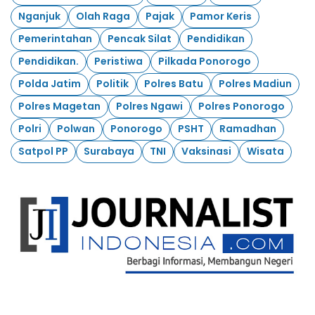
Nganjuk
Olah Raga
Pajak
Pamor Keris
Pemerintahan
Pencak Silat
Pendidikan
Pendidikan.
Peristiwa
Pilkada Ponorogo
Polda Jatim
Politik
Polres Batu
Polres Madiun
Polres Magetan
Polres Ngawi
Polres Ponorogo
Polri
Polwan
Ponorogo
PSHT
Ramadhan
Satpol PP
Surabaya
TNI
Vaksinasi
Wisata