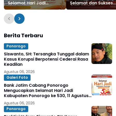
Selamat Hari Jadi
Selamat dan Sukses
Kabupaten Ponorogo ke
Grebeg Suro, Festival
530, 11 Agustus 1496 - 11
Reog Remaja XXII &
Agustus 2026
Festival Nasional Reo
Ponorogo XXXI Tahun
2026
Berita Terbaru
Ponorogo
Siswanto, SH: Tersangka Tunggal dalam
Kasus Korupsi Berpotensi Cederai Rasa
Keadilan
Agustus 06, 2026
Galeri Foto
Bank Jatim Cabang Ponorogo
Mengucapkan Selamat Hari Jadi
Kabupaten Ponorogo ke 530, 11 Agustus
1496 - 11 Agustus 2026
Agustus 06, 2026
Ponorogo