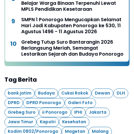
Belajar Warga Binaan Terpenuhi Lewat
MPLS Pendidikan Kesetaraan
SMPN 1 Ponorogo Mengucapkan Selamat
Hari Jadi Kabupaten Ponorogo ke 530, 11
Agustus 1496 - 11 Agustus 2026
Grebeg Tutup Suro Bantarangin 2026
Berlangsung Meriah, Semangat
Lestarikan Sejarah dan Budaya Ponorogo
Tag Berita
bank jatim
Budaya
Cukai Rokok
Dewan
DLH
DPRD
DPRD Ponorogo
Galeri Foto
Grebeg Suro
ii Ponorogo
IPHI
Jakarta
Jawa Timur
Kapolri
Kesehatan
Kodim 0802/Ponorogo
Magetan
Malang