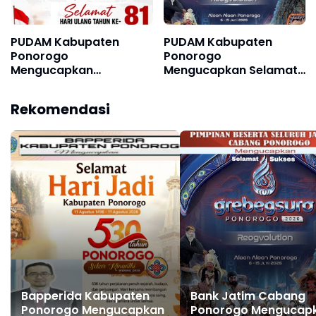
PUDAM Kabupaten
PUDAM Kabupaten
Ponorogo
Ponorogo
Mengucapkan
Mengucapkan Selamat
Dirgahayu Republik
dan Sukses Grebeg Suro
Indonesia ke 81, 17
Festival Reyog Remaja
Rekomendasi
Agustus 1945 - 17
XXI dan Festival
Agustus 2026
Nasional Reyog
Ponorogo XXXI Tahun
2026
Bapperida Kabupaten
Bank Jatim Cabang
Ponorogo Mengucapkan
Ponorogo Mengucap