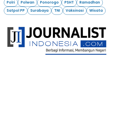
Polri
Polwan
Ponorogo
PSHT
Ramadhan
Satpol PP
Surabaya
TNI
Vaksinasi
Wisata
Ikuti Kami
Redaksi
Kontak Kami
Pedoman Pemberitaan Media Siber