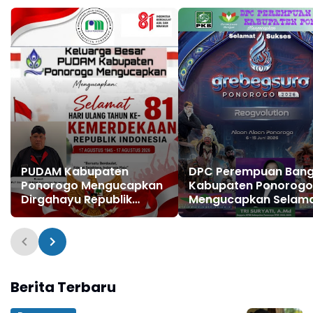
Nasional Reog
Agustus 2026
Ponorogo XXXI Tahun
2026
PUDAM Kabupaten
DPC Perempuan Ban
Ponorogo Mengucapkan
Kabupaten Ponorogo
Dirgahayu Republik
Mengucapkan Selam
Indonesia ke 81, 17
dan Sukses Grebeg S
Agustus 1945 - 17
FRR XXII & FNRP XXXI
Agustus 2026
Tahun 2026
Berita Terbaru