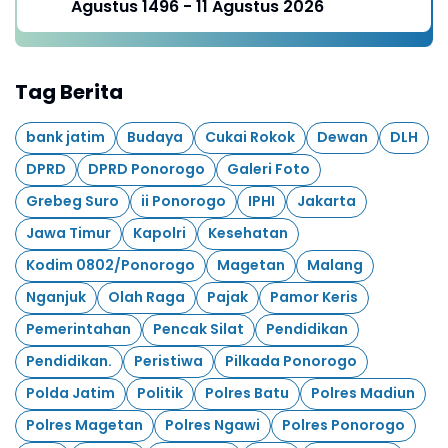
Agustus 1496 - 11 Agustus 2026
Tag Berita
bank jatim
Budaya
Cukai Rokok
Dewan
DLH
DPRD
DPRD Ponorogo
Galeri Foto
Grebeg Suro
ii Ponorogo
IPHI
Jakarta
Jawa Timur
Kapolri
Kesehatan
Kodim 0802/Ponorogo
Magetan
Malang
Nganjuk
Olah Raga
Pajak
Pamor Keris
Pemerintahan
Pencak Silat
Pendidikan
Pendidikan.
Peristiwa
Pilkada Ponorogo
Polda Jatim
Politik
Polres Batu
Polres Madiun
Polres Magetan
Polres Ngawi
Polres Ponorogo