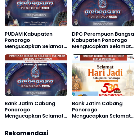
Agustus 2026
PUDAM Kabupaten
DPC Perempuan Bangsa
Ponorogo
Kabupaten Ponorogo
Mengucapkan Selamat
Mengucapkan Selamat
dan Sukses Grebeg Suro
dan Sukses Grebeg
Festival Reyog Remaja
Suro, FRR XXII & FNRP
XXI dan Festival
XXXI Tahun 2026
Nasional Reyog
Ponorogo XXXI Tahun
2026
Bank Jatim Cabang
Bank Jatim Cabang
Ponorogo
Ponorogo
Mengucapkan Selamat
Mengucapkan Selamat
dan Sukses Grebeg
Hari Jadi Kabupaten
Suro, Festival Reog
Ponorogo ke 530, 11
Rekomendasi
Remaja XXII & Festival
Agustus 1496 - 11