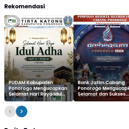
H / 2026 M
Suro, FRR XXII & FNRP
Rekomendasi
XXXI Tahun 2026
PUDAM Kabupaten
Bank Jatim Cabang
Ponorogo Mengucapkan
Ponorogo Mengucap
Selamat Hari Raya Idul
Selamat dan Sukses
Adha 1447 H / 2026 M
Grebeg Suro, Festival
Reog Remaja XXII &
Festival Nasional Reo
Ponorogo XXXI Tahun
2026