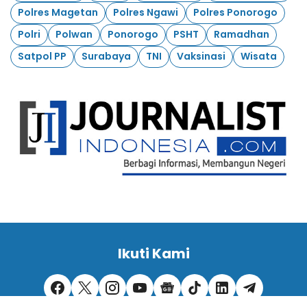
Polres Magetan
Polres Ngawi
Polres Ponorogo
Polri
Polwan
Ponorogo
PSHT
Ramadhan
Satpol PP
Surabaya
TNI
Vaksinasi
Wisata
Ikuti Kami