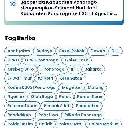
Bapperida Kabupaten Ponorogo
Mengucapkan Selamat Hari Jadi
Kabupaten Ponorogo ke 530, 11 Agustus
1496 - 11 Agustus 2026
Tag Berita
bank jatim
Budaya
Cukai Rokok
Dewan
DLH
DPRD
DPRD Ponorogo
Galeri Foto
Grebeg Suro
ii Ponorogo
IPHI
Jakarta
Jawa Timur
Kapolri
Kesehatan
Kodim 0802/Ponorogo
Magetan
Malang
Nganjuk
Olah Raga
Pajak
Pamor Keris
Pemerintahan
Pencak Silat
Pendidikan
Pendidikan.
Peristiwa
Pilkada Ponorogo
Polda Jatim
Politik
Polres Batu
Polres Madiun