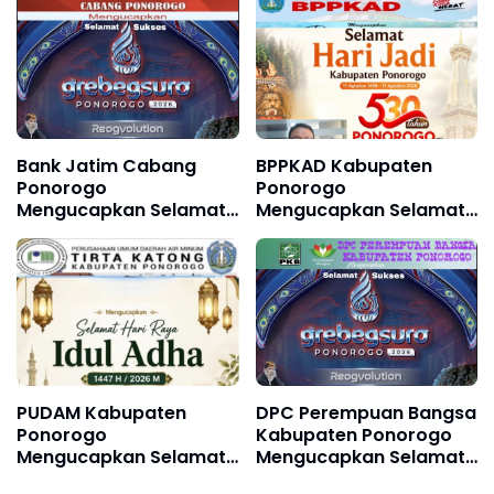
Ponorogo ke 530 11
Ponorogo ke 530, 11
Agustus 1496 - 11
Agustus 1496 - 11
Agustus 2026
Agustus 2026
Bank Jatim Cabang
BPPKAD Kabupaten
Ponorogo
Ponorogo
Mengucapkan Selamat
Mengucapkan Selamat
dan Sukses Grebeg
Hari Jadi Kabupaten
Suro, Festival Reog
Ponorogo ke 530, 11
Remaja XXII & Festival
Agustus 1496 - 11
Nasional Reog
Agustus 2026
Ponorogo XXXI Tahun
2026
PUDAM Kabupaten
DPC Perempuan Bangsa
Ponorogo
Kabupaten Ponorogo
Mengucapkan Selamat
Mengucapkan Selamat
Hari Raya Idul Adha 1447
dan Sukses Grebeg