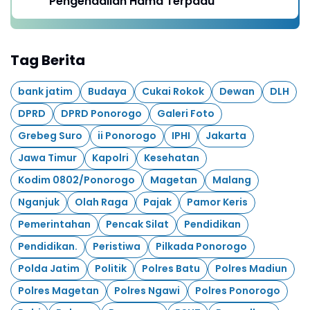
Pengendalian Hama Terpadu
Tag Berita
bank jatim
Budaya
Cukai Rokok
Dewan
DLH
DPRD
DPRD Ponorogo
Galeri Foto
Grebeg Suro
ii Ponorogo
IPHI
Jakarta
Jawa Timur
Kapolri
Kesehatan
Kodim 0802/Ponorogo
Magetan
Malang
Nganjuk
Olah Raga
Pajak
Pamor Keris
Pemerintahan
Pencak Silat
Pendidikan
Pendidikan.
Peristiwa
Pilkada Ponorogo
Polda Jatim
Politik
Polres Batu
Polres Madiun
Polres Magetan
Polres Ngawi
Polres Ponorogo