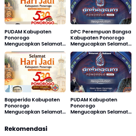
PUDAM Kabupaten
DPC Perempuan Bangsa
Ponorogo
Kabupaten Ponorogo
Mengucapkan Selamat
Mengucapkan Selamat
Hari Jadi Kabupaten
dan Sukses Grebeg
Ponorogo ke 530 11
Suro, FRR XXII & FNRP
Agustus 1496 - 11
XXXI Tahun 2026
Agustus 2026
Bapperida Kabupaten
PUDAM Kabupaten
Ponorogo
Ponorogo
Mengucapkan Selamat
Mengucapkan Selamat
Hari Jadi Kabupaten
dan Sukses Grebeg Suro
Ponorogo ke 530, 11
Festival Reyog Remaja
Rekomendasi
Agustus 1496 - 11
XXI dan Festival