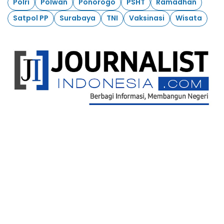
Polri
Polwan
Ponorogo
PSHT
Ramadhan
Satpol PP
Surabaya
TNI
Vaksinasi
Wisata
Ikuti Kami
Redaksi
Kontak Kami
Pedoman Pemberitaan Media Siber