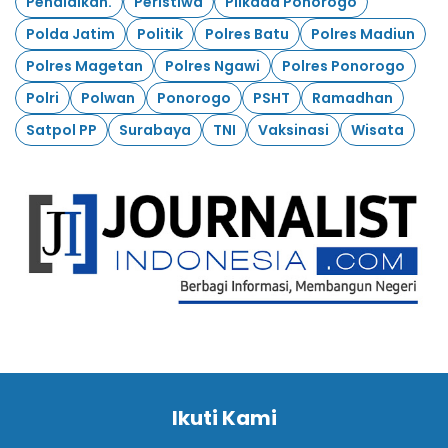
Pendidikan.
Peristiwa
Pilkada Ponorogo
Polda Jatim
Politik
Polres Batu
Polres Madiun
Polres Magetan
Polres Ngawi
Polres Ponorogo
Polri
Polwan
Ponorogo
PSHT
Ramadhan
Satpol PP
Surabaya
TNI
Vaksinasi
Wisata
Ikuti Kami