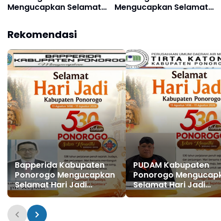
Mengucapkan Selamat
Mengucapkan Selamat
Hari Jadi Kabupaten
Hari Raya Idul Adha 1447
Ponorogo ke 530, 11
H / 2026 M
Rekomendasi
Agustus 1496 - 11
Agustus 2026
Bapperida Kabupaten
PUDAM Kabupaten
Ponorogo Mengucapkan
Ponorogo Mengucap
Selamat Hari Jadi
Selamat Hari Jadi
Kabupaten Ponorogo ke
Kabupaten Ponorogo
530, 11 Agustus 1496 - 11
530 11 Agustus 1496 - 
Agustus 2026
Agustus 2026