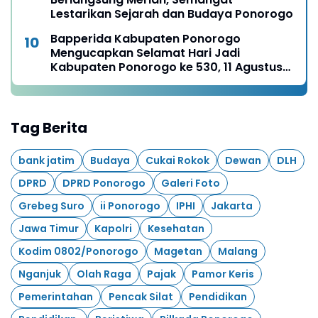
Lestarikan Sejarah dan Budaya Ponorogo
Bapperida Kabupaten Ponorogo
Mengucapkan Selamat Hari Jadi
Kabupaten Ponorogo ke 530, 11 Agustus
1496 - 11 Agustus 2026
Tag Berita
bank jatim
Budaya
Cukai Rokok
Dewan
DLH
DPRD
DPRD Ponorogo
Galeri Foto
Grebeg Suro
ii Ponorogo
IPHI
Jakarta
Jawa Timur
Kapolri
Kesehatan
Kodim 0802/Ponorogo
Magetan
Malang
Nganjuk
Olah Raga
Pajak
Pamor Keris
Pemerintahan
Pencak Silat
Pendidikan