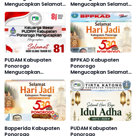
Mengucapkan Selamat
Mengucapkan Selamat
dan Sukses Grebeg
dan Sukses Grebeg Suro
Suro, Festival Reog
Festival Reyog Remaja
Remaja XXII & Festival
XXI dan Festival
Nasional Reog
Nasional Reyog
Ponorogo XXXI Tahun
Ponorogo XXXI Tahun
2026
2026
PUDAM Kabupaten
BPPKAD Kabupaten
Ponorogo
Ponorogo
Mengucapkan
Mengucapkan Selamat
Dirgahayu Republik
Hari Jadi Kabupaten
Indonesia ke 81, 17
Ponorogo ke 530, 11
Agustus 1945 - 17
Agustus 1496 - 11
Agustus 2026
Agustus 2026
Bapperida Kabupaten
PUDAM Kabupaten
Ponorogo
Ponorogo