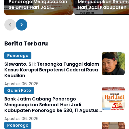
Ponorogo Mengucapkan
Mengucapkan Selam
Selamat Hari Jadi
Hari Jadi Kabupaten
Kabupaten Ponorogo ke
Ponorogo ke 530, 11
530 11 Agustus 1496 - 11
Agustus 1496 - 11 Agu
Agustus 2026
2026
Berita Terbaru
Ponorogo
Siswanto, SH: Tersangka Tunggal dalam
Kasus Korupsi Berpotensi Cederai Rasa
Keadilan
Agustus 06, 2026
Galeri Foto
Bank Jatim Cabang Ponorogo
Mengucapkan Selamat Hari Jadi
Kabupaten Ponorogo ke 530, 11 Agustus
1496 - 11 Agustus 2026
Agustus 06, 2026
Ponorogo