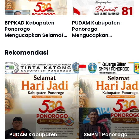
2026
BPPKAD Kabupaten
PUDAM Kabupaten
Ponorogo
Ponorogo
Mengucapkan Selamat
Mengucapkan
Hari Jadi Kabupaten
Dirgahayu Republik
Ponorogo ke 530, 11
Indonesia ke 81, 17
Rekomendasi
Agustus 1496 - 11
Agustus 1945 - 17
Agustus 2026
Agustus 2026
PUDAM Kabupaten
SMPN 1 Ponorogo