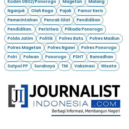
Kodim 0802/Ponorogo
Magetan
Malang
Nganjuk
Olah Raga
Pajak
Pamor Keris
Pemerintahan
Pencak Silat
Pendidikan
Pendidikan.
Peristiwa
Pilkada Ponorogo
Polda Jatim
Politik
Polres Batu
Polres Madiun
Polres Magetan
Polres Ngawi
Polres Ponorogo
Polri
Polwan
Ponorogo
PSHT
Ramadhan
Satpol PP
Surabaya
TNI
Vaksinasi
Wisata