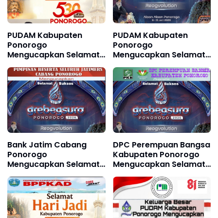
PUDAM Kabupaten
PUDAM Kabupaten
Ponorogo
Ponorogo
Mengucapkan Selamat
Mengucapkan Selamat
Hari Jadi Kabupaten
dan Sukses Grebeg Suro
Ponorogo ke 530 11
Festival Reyog Remaja
Agustus 1496 - 11
XXI dan Festival
Agustus 2026
Nasional Reyog
Ponorogo XXXI Tahun
2026
Bank Jatim Cabang
DPC Perempuan Bangsa
Ponorogo
Kabupaten Ponorogo
Mengucapkan Selamat
Mengucapkan Selamat
dan Sukses Grebeg
dan Sukses Grebeg
Suro, Festival Reog
Suro, FRR XXII & FNRP
Remaja XXII & Festival
XXXI Tahun 2026
Nasional Reog
Ponorogo XXXI Tahun