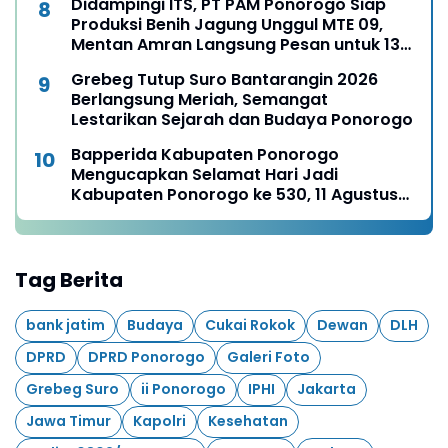
Didampingi ITS, PT PAM Ponorogo Siap
Produksi Benih Jagung Unggul MTE 09,
Mentan Amran Langsung Pesan untuk 13
Ribu Hektare
Grebeg Tutup Suro Bantarangin 2026
Berlangsung Meriah, Semangat
Lestarikan Sejarah dan Budaya Ponorogo
Bapperida Kabupaten Ponorogo
Mengucapkan Selamat Hari Jadi
Kabupaten Ponorogo ke 530, 11 Agustus
1496 - 11 Agustus 2026
Tag Berita
bank jatim
Budaya
Cukai Rokok
Dewan
DLH
DPRD
DPRD Ponorogo
Galeri Foto
Grebeg Suro
ii Ponorogo
IPHI
Jakarta
Jawa Timur
Kapolri
Kesehatan