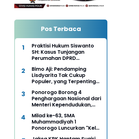
Pos Terbaca
Praktisi Hukum Siswanto
SH: Kasus Tunjangan
Perumahan DPRD
Ponorogo Harus Diungkap
Bimo Aji: Pendamping
Terang Benderang
Lisdyarita Tak Cukup
Populer, yang Terpenting
Mampu Seirama
Ponorogo Borong 4
Membangun Ponorogo
Penghargaan Nasional dari
Menteri Kependudukan,
Bukti Komitmen Wujudkan
Milad ke-63, SMA
Keluarga Berkualitas
Muhammadiyah 1
Ponorogo Luncurkan "Kelas
Boss", Siapkan Lulusan Jadi
Jaksa KPK Hantam Sugiri