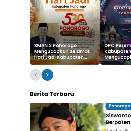
SMAN 2 Ponorogo
DPC Perem
Mengucapkan Selamat
Kabupaten
Hari Jadi Kabupaten
Mengucapk
Ponorogo ke 530, 11
dan Sukses
Agustus 1496 - 11 Agustus
FRR XXII & 
2026
Tahun 202
Berita Terbaru
Ponorogo
Siswanto
Berpoten
Agustus 06,