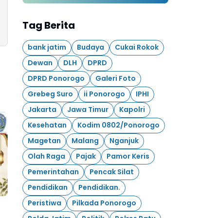
Agustus 2026
Tag Berita
bank jatim
Budaya
Cukai Rokok
Dewan
DLH
DPRD
DPRD Ponorogo
Galeri Foto
Grebeg Suro
ii Ponorogo
IPHI
Jakarta
Jawa Timur
Kapolri
Kesehatan
Kodim 0802/Ponorogo
Magetan
Malang
Nganjuk
Olah Raga
Pajak
Pamor Keris
Pemerintahan
Pencak Silat
Pendidikan
Pendidikan.
Peristiwa
Pilkada Ponorogo