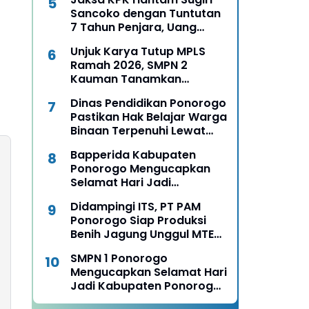
Pengusaha Muda
Sancoko dengan Tuntutan
7 Tahun Penjara, Uang
Pengganti Rp6,7 Miliar
Unjuk Karya Tutup MPLS
Ramah 2026, SMPN 2
Kauman Tanamkan
Karakter, Budaya, dan
Dinas Pendidikan Ponorogo
Percaya Diri Siswa Baru
Pastikan Hak Belajar Warga
Binaan Terpenuhi Lewat
MPLS Pendidikan
Bapperida Kabupaten
Kesetaraan
Ponorogo Mengucapkan
Selamat Hari Jadi
Kabupaten Ponorogo ke
Didampingi ITS, PT PAM
530, 11 Agustus 1496 - 11
Ponorogo Siap Produksi
Agustus 2026
Benih Jagung Unggul MTE
09, Mentan Amran
SMPN 1 Ponorogo
Langsung Pesan untuk 13
Mengucapkan Selamat Hari
Ribu Hektare
Jadi Kabupaten Ponorogo
ke 530, 11 Agustus 1496 - 11