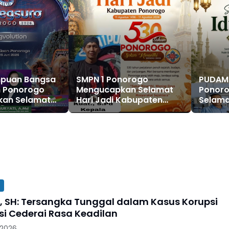
puan Bangsa
SMPN 1 Ponorogo
PUDAM
 Ponorogo
Mengucapkan Selamat
Ponor
an Selamat
Hari Jadi Kabupaten
Selamat
 Grebeg Suro,
Ponorogo ke 530, 11
Adha 1
FNRP XXXI
Agustus 1496 - 11 Agustus
6
2026
, SH: Tersangka Tunggal dalam Kasus Korupsi
si Cederai Rasa Keadilan
 2026