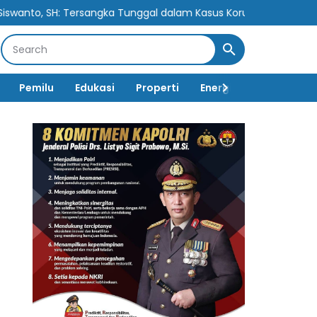
rsangka Tunggal dalam Kasus Korupsi Berpotensi Cederai Rasa Ke
Pemilu
Edukasi
Properti
Energi
Pemerintah