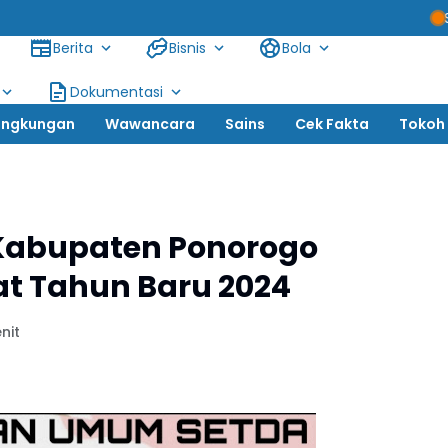
Siswanto, SH: Te
Berita
Bisnis
Bola
Dokumentasi
ingkungan
Wawancara
Sains
Cek Fakta
Tokoh
Kabupaten Ponorogo
 Tahun Baru 2024
nit