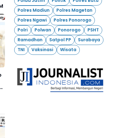
Polda Jatim
Politik
Polres Batu
 M
Polres Madiun
Polres Magetan
Polres Ngawi
Polres Ponorogo
Polri
Polwan
Ponorogo
PSHT
Ramadhan
Satpol PP
Surabaya
TNI
Vaksinasi
Wisata
o