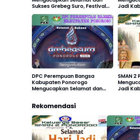
Sukses Grebeg Suro, Festival
Jadi Ka
Reog Remaja XXII & Festival
530, 11 A
Nasional Reog Ponorogo XXXI
Agustus
Tahun 2026
DPC Perempuan Bangsa
SMAN 2 
Kabupaten Ponorogo
Menguca
Mengucapkan Selamat dan
Jadi Ka
Sukses Grebeg Suro, FRR XXII &
530, 11 A
FNRP XXXI Tahun 2026
Agustus
Rekomendasi