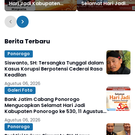
Hari Jadi Kabupaten
Selamat Hari Jadi
Ponorogo ke 530, 11
Kabupaten Ponorogo
Agustus 1496 - 11 Agustus
530, 11 Agustus 1496 - 
2026
Agustus 2026
Berita Terbaru
Ponorogo
Siswanto, SH: Tersangka Tunggal dalam
Kasus Korupsi Berpotensi Cederai Rasa
Keadilan
Agustus 06, 2026
Galeri Foto
Bank Jatim Cabang Ponorogo
Mengucapkan Selamat Hari Jadi
Kabupaten Ponorogo ke 530, 11 Agustus
1496 - 11 Agustus 2026
Agustus 06, 2026
Ponorogo