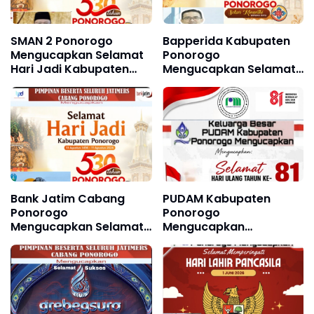
SMAN 2 Ponorogo
Bapperida Kabupaten
Mengucapkan Selamat
Ponorogo
Hari Jadi Kabupaten
Mengucapkan Selamat
Ponorogo ke 530, 11
Hari Jadi Kabupaten
Agustus 1496 - 11
Ponorogo ke 530, 11
Agustus 2026
Agustus 1496 - 11
Agustus 2026
Bank Jatim Cabang
PUDAM Kabupaten
Ponorogo
Ponorogo
Mengucapkan Selamat
Mengucapkan
Hari Jadi Kabupaten
Dirgahayu Republik
Ponorogo ke 530, 11
Indonesia ke 81, 17
Agustus 1496 - 11
Agustus 1945 - 17
Agustus 2026
Agustus 2026