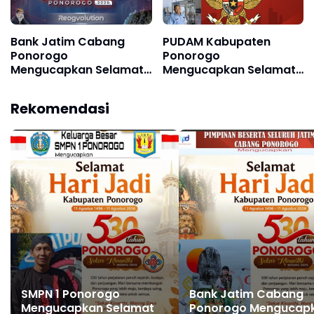
Bank Jatim Cabang
PUDAM Kabupaten
Ponorogo
Ponorogo
Mengucapkan Selamat
Mengucapkan Selamat
dan Sukses Grebeg
Memperingati Hari Lahir
Suro, Festival Reog
Pancasila 1 Juni 2026
Rekomendasi
Remaja XXII & Festival
Nasional Reog
Ponorogo XXXI Tahun
2026
SMPN 1 Ponorogo
Bank Jatim Cabang
Mengucapkan Selamat
Ponorogo Mengucap