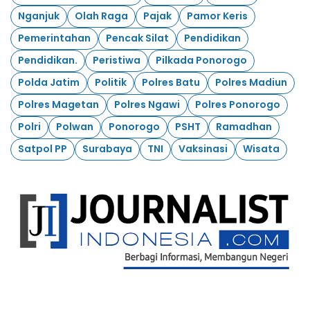
Nganjuk
Olah Raga
Pajak
Pamor Keris
Pemerintahan
Pencak Silat
Pendidikan
Pendidikan.
Peristiwa
Pilkada Ponorogo
Polda Jatim
Politik
Polres Batu
Polres Madiun
Polres Magetan
Polres Ngawi
Polres Ponorogo
Polri
Polwan
Ponorogo
PSHT
Ramadhan
Satpol PP
Surabaya
TNI
Vaksinasi
Wisata