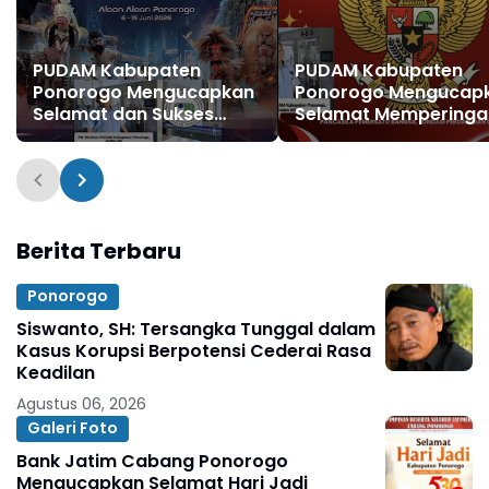
PUDAM Kabupaten
PUDAM Kabupaten
Ponorogo Mengucapkan
Ponorogo Mengucap
Selamat dan Sukses
Selamat Memperinga
Grebeg Suro Festival
Hari Lahir Pancasila 1
Reyog Remaja XXI dan
2026
Festival Nasional Reyog
Ponorogo XXXI Tahun
2026
Berita Terbaru
Ponorogo
Siswanto, SH: Tersangka Tunggal dalam
Kasus Korupsi Berpotensi Cederai Rasa
Keadilan
Agustus 06, 2026
Galeri Foto
Bank Jatim Cabang Ponorogo
Mengucapkan Selamat Hari Jadi