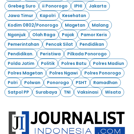
Grebeg Suro
ii Ponorogo
IPHI
Jakarta
Jawa Timur
Kapolri
Kesehatan
Kodim 0802/Ponorogo
Magetan
Malang
Nganjuk
Olah Raga
Pajak
Pamor Keris
Pemerintahan
Pencak Silat
Pendidikan
Pendidikan.
Peristiwa
Pilkada Ponorogo
Polda Jatim
Politik
Polres Batu
Polres Madiun
Polres Magetan
Polres Ngawi
Polres Ponorogo
Polri
Polwan
Ponorogo
PSHT
Ramadhan
Satpol PP
Surabaya
TNI
Vaksinasi
Wisata