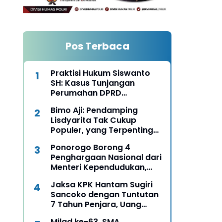
Pos Terbaca
Praktisi Hukum Siswanto
SH: Kasus Tunjangan
Perumahan DPRD
Ponorogo Harus Diungkap
Bimo Aji: Pendamping
Terang Benderang
Lisdyarita Tak Cukup
Populer, yang Terpenting
Mampu Seirama
Ponorogo Borong 4
Membangun Ponorogo
Penghargaan Nasional dari
Menteri Kependudukan,
Bukti Komitmen Wujudkan
Jaksa KPK Hantam Sugiri
Keluarga Berkualitas
Sancoko dengan Tuntutan
7 Tahun Penjara, Uang
Pengganti Rp6,7 Miliar
Milad ke-63, SMA