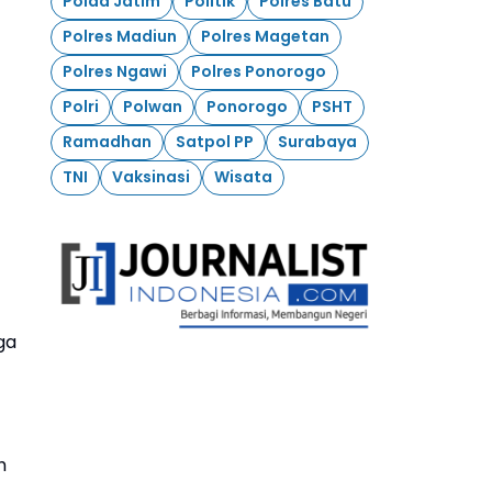
Polda Jatim
Politik
Polres Batu
Polres Madiun
Polres Magetan
Polres Ngawi
Polres Ponorogo
Polri
Polwan
Ponorogo
PSHT
Ramadhan
Satpol PP
Surabaya
TNI
Vaksinasi
Wisata
ga
h