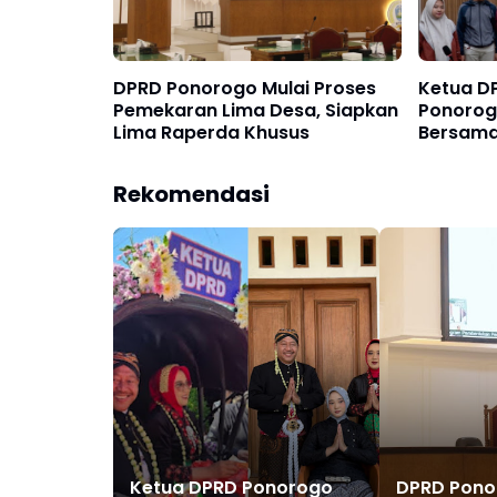
DPRD Ponorogo Mulai Proses
Ketua D
Pemekaran Lima Desa, Siapkan
Ponorog
Lima Raperda Khusus
Bersama
Melawan
Tuntuta
Rekomendasi
Ketua DPRD Ponorogo
DPRD Pono