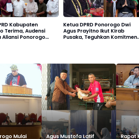
PRD Kabupaten
Ketua DPRD Ponorogo Dwi
o Terima, Audensi
Agus Prayitno Ikut Kirab
 Aliansi Ponorogo
Pusaka, Teguhkan Komitmen
 sampaikan Empat
Melestarikan Warisan Buday
n
Leluhur
rogo Mulai
Agus Mustofa Latif
Rapat 