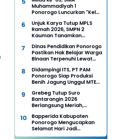
Muhammadiyah 1
Ponorogo Luncurkan "Kelas
Boss", Siapkan Lulusan Jadi
Unjuk Karya Tutup MPLS
Pengusaha Muda
Ramah 2026, SMPN 2
Kauman Tanamkan
Karakter, Budaya, dan
Dinas Pendidikan Ponorogo
Percaya Diri Siswa Baru
Pastikan Hak Belajar Warga
a
Binaan Terpenuhi Lewat
MPLS Pendidikan
Didampingi ITS, PT PAM
Kesetaraan
Ponorogo Siap Produksi
Benih Jagung Unggul MTE
09, Mentan Amran
Grebeg Tutup Suro
Langsung Pesan untuk 13
Bantarangin 2026
Ribu Hektare
Berlangsung Meriah,
Semangat Lestarikan
Bapperida Kabupaten
Sejarah dan Budaya
Ponorogo Mengucapkan
Ponorogo
Selamat Hari Jadi
Kabupaten Ponorogo ke