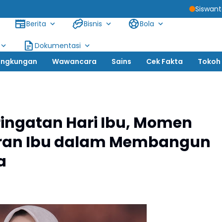
Siswanto, SH: Tersangka 
Berita
Bisnis
Bola
Dokumentasi
ingkungan
Wawancara
Sains
Cek Fakta
Tokoh
ringatan Hari Ibu, Momen
eran Ibu dalam Membangun
a