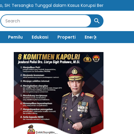
Tunggal dalam Kasus Korupsi Berpotensi Cederai Rasa Keadilan
Pemilu
Edukasi
Properti
Energi
Pemerintah