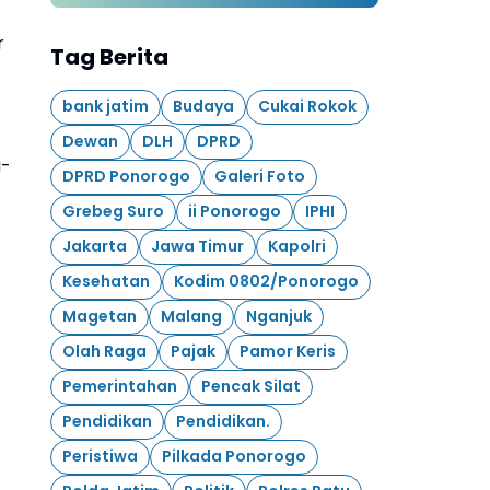
530, 11 Agustus 1496 - 11
Agustus 2026
r
Tag Berita
bank jatim
Budaya
Cukai Rokok
Dewan
DLH
DPRD
u-
DPRD Ponorogo
Galeri Foto
Grebeg Suro
ii Ponorogo
IPHI
Jakarta
Jawa Timur
Kapolri
Kesehatan
Kodim 0802/Ponorogo
Magetan
Malang
Nganjuk
Olah Raga
Pajak
Pamor Keris
Pemerintahan
Pencak Silat
Pendidikan
Pendidikan.
Peristiwa
Pilkada Ponorogo