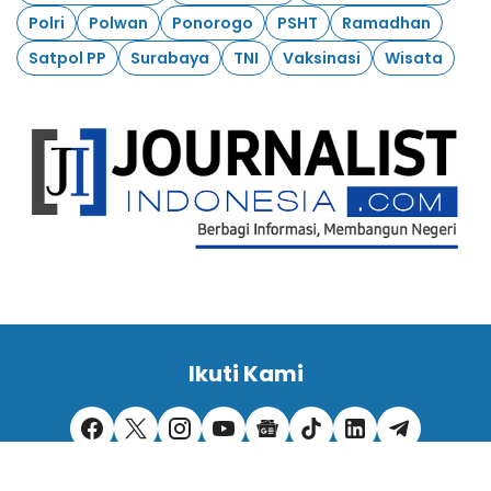
Polri
Polwan
Ponorogo
PSHT
Ramadhan
Satpol PP
Surabaya
TNI
Vaksinasi
Wisata
Ikuti Kami