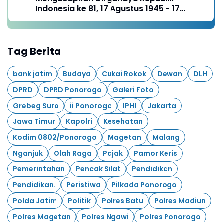
Indonesia ke 81, 17 Agustus 1945 - 17
Agustus 2026
Tag Berita
bank jatim
Budaya
Cukai Rokok
Dewan
DLH
DPRD
DPRD Ponorogo
Galeri Foto
Grebeg Suro
ii Ponorogo
IPHI
Jakarta
Jawa Timur
Kapolri
Kesehatan
Kodim 0802/Ponorogo
Magetan
Malang
Nganjuk
Olah Raga
Pajak
Pamor Keris
Pemerintahan
Pencak Silat
Pendidikan
Pendidikan.
Peristiwa
Pilkada Ponorogo
Polda Jatim
Politik
Polres Batu
Polres Madiun
Polres Magetan
Polres Ngawi
Polres Ponorogo