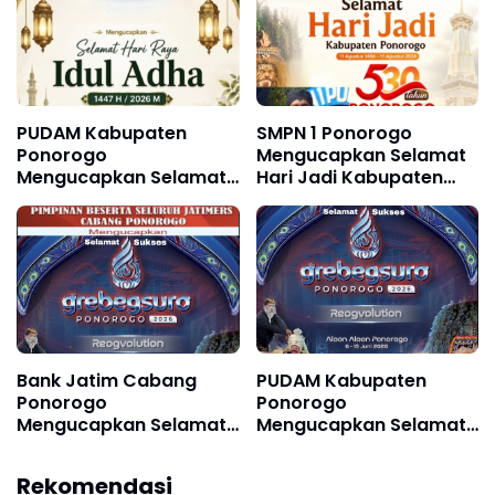
Agustus 2026
Agustus 2026
PUDAM Kabupaten
SMPN 1 Ponorogo
Ponorogo
Mengucapkan Selamat
Mengucapkan Selamat
Hari Jadi Kabupaten
Hari Raya Idul Adha 1447
Ponorogo ke 530, 11
H / 2026 M
Agustus 1496 - 11
Agustus 2026
Bank Jatim Cabang
PUDAM Kabupaten
Ponorogo
Ponorogo
Mengucapkan Selamat
Mengucapkan Selamat
dan Sukses Grebeg
dan Sukses Grebeg Suro
Suro, Festival Reog
Festival Reyog Remaja
Rekomendasi
Remaja XXII & Festival
XXI dan Festival