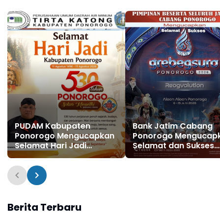
Nasional Reog
Nasional Reyog
Ponorogo XXXI Tahun
Ponorogo XXXI Tahun
2026
2026
PUDAM Kabupaten
Bank Jatim Cabang
Ponorogo Mengucapkan
Ponorogo Mengucap
Selamat Hari Jadi
Selamat dan Sukses
Kabupaten Ponorogo ke
Grebeg Suro, Festival
530 11 Agustus 1496 - 11
Reog Remaja XXII &
Agustus 2026
Festival Nasional Reo
Ponorogo XXXI Tahun
2026
Berita Terbaru