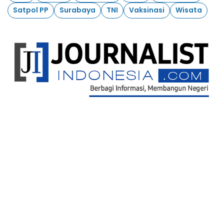
Satpol PP
Surabaya
TNI
Vaksinasi
Wisata
Ikuti Kami
Redaksi
Kontak Kami
Pedoman Pemberitaan Media Siber