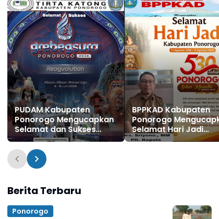
Ponorogo XXXI Tahun
2026
PUDAM Kabupaten
BPPKAD Kabupaten
Ponorogo Mengucapkan
Ponorogo Mengucap
Selamat dan Sukses
Selamat Hari Jadi
Grebeg Suro Festival
Kabupaten Ponorogo
Reyog Remaja XXI dan
530, 11 Agustus 1496 - 
Festival Nasional Reyog
Agustus 2026
Ponorogo XXXI Tahun
2026
Berita Terbaru
Ponorogo