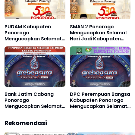
PUDAM Kabupaten
SMAN 2 Ponorogo
Ponorogo
Mengucapkan Selamat
Mengucapkan Selamat
Hari Jadi Kabupaten
Hari Jadi Kabupaten
Ponorogo ke 530, 11
Ponorogo ke 530 11
Agustus 1496 - 11
Agustus 1496 - 11
Agustus 2026
Agustus 2026
Bank Jatim Cabang
DPC Perempuan Bangsa
Ponorogo
Kabupaten Ponorogo
Mengucapkan Selamat
Mengucapkan Selamat
dan Sukses Grebeg
dan Sukses Grebeg
Suro, Festival Reog
Suro, FRR XXII & FNRP
Rekomendasi
Remaja XXII & Festival
XXXI Tahun 2026
Nasional Reog