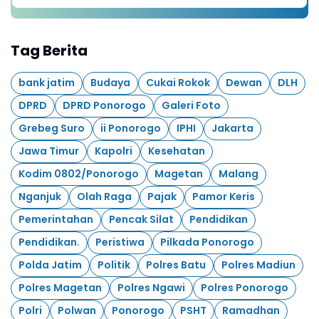
Ribu Hektare
Tag Berita
bank jatim
Budaya
Cukai Rokok
Dewan
DLH
DPRD
DPRD Ponorogo
Galeri Foto
Grebeg Suro
ii Ponorogo
IPHI
Jakarta
Jawa Timur
Kapolri
Kesehatan
Kodim 0802/Ponorogo
Magetan
Malang
Nganjuk
Olah Raga
Pajak
Pamor Keris
Pemerintahan
Pencak Silat
Pendidikan
Pendidikan.
Peristiwa
Pilkada Ponorogo
Polda Jatim
Politik
Polres Batu
Polres Madiun
Polres Magetan
Polres Ngawi
Polres Ponorogo
Polri
Polwan
Ponorogo
PSHT
Ramadhan