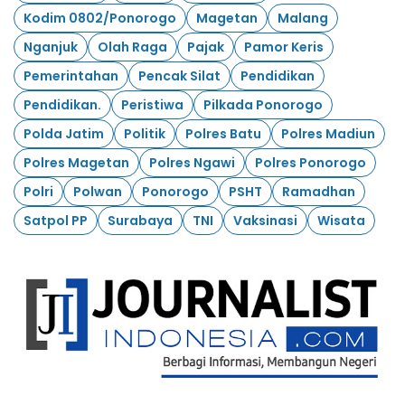
Kodim 0802/Ponorogo
Magetan
Malang
Nganjuk
Olah Raga
Pajak
Pamor Keris
Pemerintahan
Pencak Silat
Pendidikan
Pendidikan.
Peristiwa
Pilkada Ponorogo
Polda Jatim
Politik
Polres Batu
Polres Madiun
Polres Magetan
Polres Ngawi
Polres Ponorogo
Polri
Polwan
Ponorogo
PSHT
Ramadhan
Satpol PP
Surabaya
TNI
Vaksinasi
Wisata