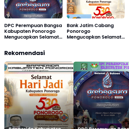
DPC Perempuan Bangsa
Bank Jatim Cabang
Kabupaten Ponorogo
Ponorogo
Mengucapkan Selamat
Mengucapkan Selamat
dan Sukses Grebeg
Hari Jadi Kabupaten
Suro, FRR XXII & FNRP
Ponorogo ke 530, 11
Rekomendasi
XXXI Tahun 2026
Agustus 1496 - 11
Agustus 2026