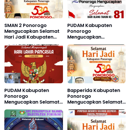
SMAN 2 Ponorogo
PUDAM Kabupaten
Mengucapkan Selamat
Ponorogo
Hari Jadi Kabupaten
Mengucapkan
Ponorogo ke 530, 11
Dirgahayu Republik
Agustus 1496 - 11
Indonesia ke 81, 17
Agustus 2026
Agustus 1945 - 17
Agustus 2026
PUDAM Kabupaten
Bapperida Kabupaten
Ponorogo
Ponorogo
Mengucapkan Selamat
Mengucapkan Selamat
Memperingati Hari Lahir
Hari Jadi Kabupaten
Pancasila 1 Juni 2026
Ponorogo ke 530, 11
Agustus 1496 - 11
Agustus 2026