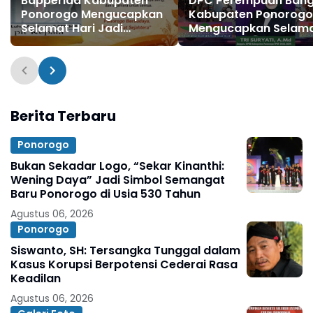
Bapperida Kabupaten
DPC Perempuan Ban
Ponorogo Mengucapkan
Kabupaten Ponorogo
Selamat Hari Jadi
Mengucapkan Selam
Kabupaten Ponorogo ke
dan Sukses Grebeg S
530, 11 Agustus 1496 - 11
FRR XXII & FNRP XXXI
Agustus 2026
Tahun 2026
Berita Terbaru
Ponorogo
Bukan Sekadar Logo, “Sekar Kinanthi:
Wening Daya” Jadi Simbol Semangat
Baru Ponorogo di Usia 530 Tahun
Agustus 06, 2026
Ponorogo
Siswanto, SH: Tersangka Tunggal dalam
Kasus Korupsi Berpotensi Cederai Rasa
Keadilan
Agustus 06, 2026