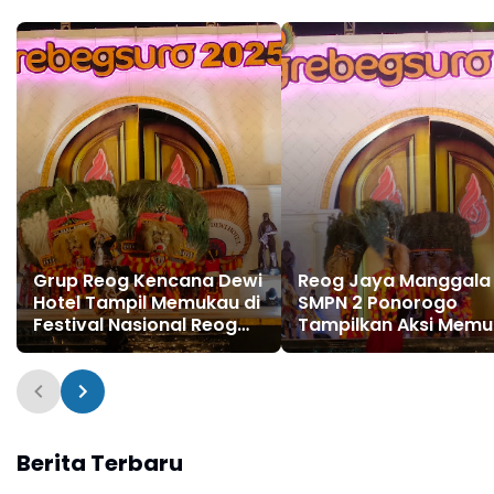
Grup Reog Kencana Dewi
Reog Jaya Manggala
Hotel Tampil Memukau di
SMPN 2 Ponorogo
Festival Nasional Reog
Tampilkan Aksi Mem
Ponorogo XXX Grebeg
di Festival Reog Rem
Suro 2025
Grebeg Suro 2025
Berita Terbaru