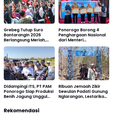
Grebeg Tutup Suro
Ponorogo Borong 4
Bantarangin 2026
Penghargaan Nasional
Berlangsung Meriah,
dari Menteri
Semangat Lestarikan
Kependudukan, Bukti
Sejarah dan Budaya
Komitmen Wujudkan
Ponorogo
Keluarga Berkualitas
Didampingi ITS, PT PAM
Ribuan Jemaah Zikir
Ponorogo Siap Produksi
Sewulan Padati Gunung
Benih Jagung Unggul
Nglarangan, Lestarikan
MTE 09, Mentan Amran
Tradisi Spiritual
Langsung Pesan untuk
Muharam
Rekomendasi
13 Ribu Hektare