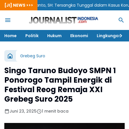
Siswanto, SH: Tersangka Tunggal dalam Kasus Korupsi Berpoten
[JI] NEWS >>>
Home
Politik
Hukum
Ekonomi
Lingkungan
Grebeg Suro
Singo Taruno Budoyo SMPN 1
Ponorogo Tampil Energik di
Festival Reog Remaja XXI
Grebeg Suro 2025
Juni 23, 2025
1 menit baca