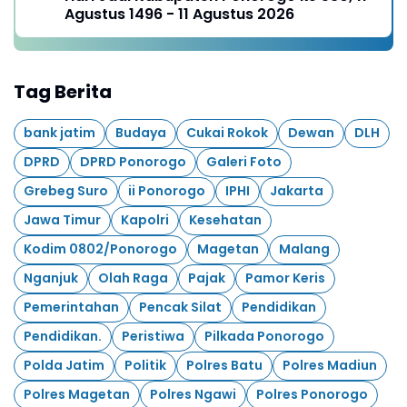
Agustus 1496 - 11 Agustus 2026
Tag Berita
bank jatim
Budaya
Cukai Rokok
Dewan
DLH
DPRD
DPRD Ponorogo
Galeri Foto
Grebeg Suro
ii Ponorogo
IPHI
Jakarta
Jawa Timur
Kapolri
Kesehatan
Kodim 0802/Ponorogo
Magetan
Malang
Nganjuk
Olah Raga
Pajak
Pamor Keris
Pemerintahan
Pencak Silat
Pendidikan
Pendidikan.
Peristiwa
Pilkada Ponorogo
Polda Jatim
Politik
Polres Batu
Polres Madiun
Polres Magetan
Polres Ngawi
Polres Ponorogo