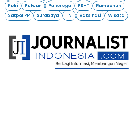
Polri
Polwan
Ponorogo
PSHT
Ramadhan
Satpol PP
Surabaya
TNI
Vaksinasi
Wisata
Ikuti Kami