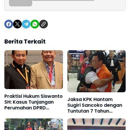
Berita Terkait
Praktisi Hukum Siswanto
Jaksa KPK Hantam
SH: Kasus Tunjangan
Sugiri Sancoko dengan
Perumahan DPRD
Tuntutan 7 Tahun
Ponorogo Harus
Penjara, Uang
Diungkap Terang
Pengganti Rp6,7 Miliar
Benderang