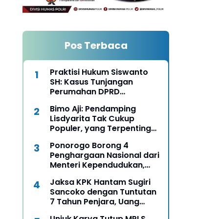
Pos Terbaca
Praktisi Hukum Siswanto
SH: Kasus Tunjangan
Perumahan DPRD
Ponorogo Harus Diungkap
Bimo Aji: Pendamping
Terang Benderang
Lisdyarita Tak Cukup
Populer, yang Terpenting
Mampu Seirama
Ponorogo Borong 4
Membangun Ponorogo
Penghargaan Nasional dari
Menteri Kependudukan,
Bukti Komitmen Wujudkan
Jaksa KPK Hantam Sugiri
Keluarga Berkualitas
Sancoko dengan Tuntutan
7 Tahun Penjara, Uang
Pengganti Rp6,7 Miliar
Unjuk Karya Tutup MPLS