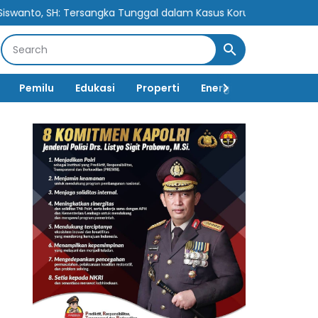
angka Tunggal dalam Kasus Korupsi Berpotensi Cederai Rasa Kea
Pemilu
Edukasi
Properti
Energi
Pemerintah