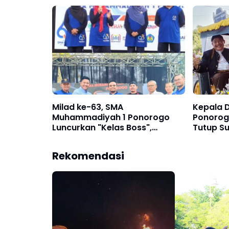
dari Papua Barat Daya hingga
Tahun 20
Sulawesi Tenggara
Peserta 
Milad ke-63, SMA
Kepala D
Muhammadiyah 1 Ponorogo
Ponorogo
Luncurkan "Kelas Boss",
Tutup S
Siapkan Lulusan Jadi
Pelesta
Pengusaha Muda
Rekomendasi