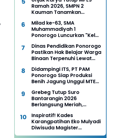
Ramah 2026, SMPN 2
Kauman Tanamkan
Karakter, Budaya, dan
Milad ke-63, SMA
p
Percaya Diri Siswa Baru
Muhammadiyah 1
Ponorogo Luncurkan "Kelas
Boss", Siapkan Lulusan Jadi
Dinas Pendidikan Ponorogo
Pengusaha Muda
Pastikan Hak Belajar Warga
Binaan Terpenuhi Lewat
MPLS Pendidikan
Didampingi ITS, PT PAM
Kesetaraan
Ponorogo Siap Produksi
Benih Jagung Unggul MTE
09, Mentan Amran
Grebeg Tutup Suro
Langsung Pesan untuk 13
Bantarangin 2026
Ribu Hektare
Berlangsung Meriah,
Semangat Lestarikan
Inspiratif! Kades
Sejarah dan Budaya
Karangpatihan Eko Mulyadi
Ponorogo
Diwisuda Magister
Pendidikan UNESA,