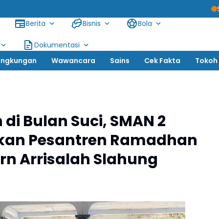
Siswanto, SH: Ters
Berita
Bisnis
Bola
Dokumentasi
ingkungan
Wawancara
Sains
Cek Fakta
Tokoh
di Bulan Suci, SMAN 2
akan Pesantren Ramadhan
rn Arrisalah Slahung