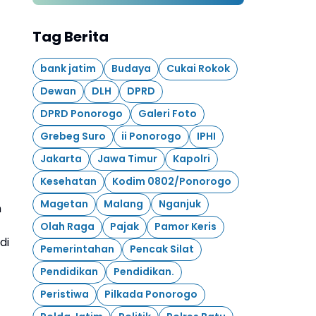
Gaungkan Gagasan
Peradaban dari Desa
Tag Berita
bank jatim
Budaya
Cukai Rokok
Dewan
DLH
DPRD
DPRD Ponorogo
Galeri Foto
Grebeg Suro
ii Ponorogo
IPHI
Jakarta
Jawa Timur
Kapolri
Kesehatan
Kodim 0802/Ponorogo
Magetan
Malang
Nganjuk
n
Olah Raga
Pajak
Pamor Keris
di
Pemerintahan
Pencak Silat
Pendidikan
Pendidikan.
Peristiwa
Pilkada Ponorogo