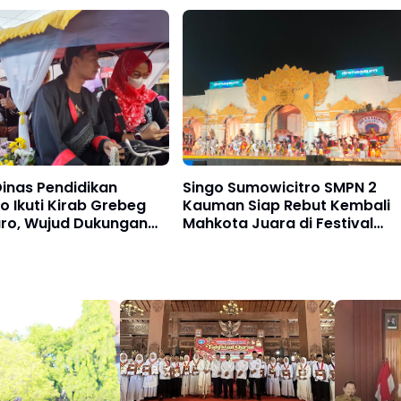
26, Kadindik: Cetak
Api Unggun dan Reog
Didik Generasi Qur’ani
Ponorogo
inas Pendidikan
Singo Sumowicitro SMPN 2
 Ikuti Kirab Grebeg
Kauman Siap Rebut Kembali
uro, Wujud Dukungan
Mahkota Juara di Festival
rian Budaya Daerah
Reyog Remaja XXIII Grebeg
Suro 2026