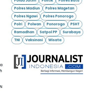
Polda Jatim
Politik
Polres Batu
Polres Madiun
Polres Magetan
Polres Ngawi
Polres Ponorogo
Polri
Polwan
Ponorogo
PSHT
Ramadhan
Satpol PP
Surabaya
TNI
Vaksinasi
Wisata
ra
h
AN