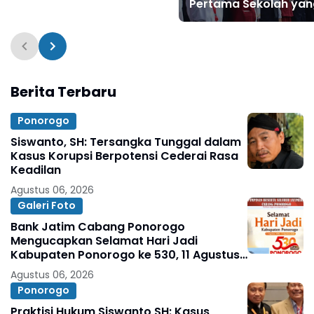
Pertama Sekolah yan
Aman, Nyaman, dan
Menginspirasi
Berita Terbaru
Ponorogo
Siswanto, SH: Tersangka Tunggal dalam
Kasus Korupsi Berpotensi Cederai Rasa
Keadilan
Agustus 06, 2026
Galeri Foto
Bank Jatim Cabang Ponorogo
Mengucapkan Selamat Hari Jadi
Kabupaten Ponorogo ke 530, 11 Agustus
1496 - 11 Agustus 2026
Agustus 06, 2026
Ponorogo
Praktisi Hukum Siswanto SH: Kasus