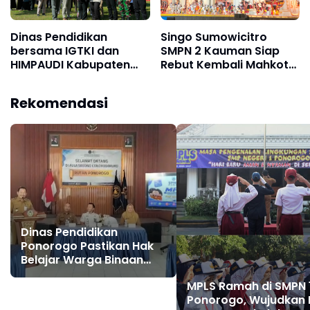
Dinas Pendidikan
Singo Sumowicitro
bersama IGTKI dan
SMPN 2 Kauman Siap
HIMPAUDI Kabupaten
Rebut Kembali Mahkota
Ponorogo Gelar Tari
Juara di Festival Reyog
Massal “Gegojegan
Remaja XXIII Grebeg
Rekomendasi
Putu Warok”, Meriahkan
Suro 2026
Hari Anak Nasional 2026
Dinas Pendidikan
Ponorogo Pastikan Hak
Belajar Warga Binaan
Terpenuhi Lewat MPLS
MPLS Ramah di SMPN 
Pendidikan Kesetaraan
Ponorogo, Wujudkan 