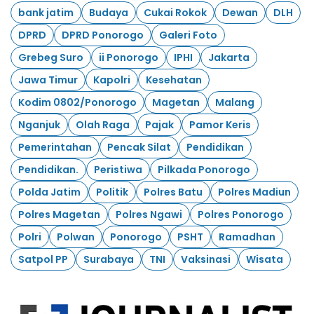
bank jatim
Budaya
Cukai Rokok
Dewan
DLH
DPRD
DPRD Ponorogo
Galeri Foto
Grebeg Suro
ii Ponorogo
IPHI
Jakarta
Jawa Timur
Kapolri
Kesehatan
Kodim 0802/Ponorogo
Magetan
Malang
Nganjuk
Olah Raga
Pajak
Pamor Keris
Pemerintahan
Pencak Silat
Pendidikan
Pendidikan.
Peristiwa
Pilkada Ponorogo
Polda Jatim
Politik
Polres Batu
Polres Madiun
Polres Magetan
Polres Ngawi
Polres Ponorogo
Polri
Polwan
Ponorogo
PSHT
Ramadhan
Satpol PP
Surabaya
TNI
Vaksinasi
Wisata