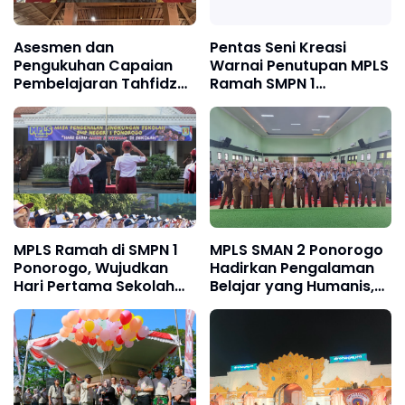
Asesmen dan
Pentas Seni Kreasi
Pengukuhan Capaian
Warnai Penutupan MPLS
Pembelajaran Tahfidzul
Ramah SMPN 1
Qur’an Jenjang SMP
Ponorogo, Kadindik
Tahun 2026, Kadindik:
Apresiasi Bakat dan
Cetak Peserta Didik
Karakter Siswa Baru
Generasi Qur’ani
MPLS Ramah di SMPN 1
MPLS SMAN 2 Ponorogo
Ponorogo, Wujudkan
Hadirkan Pengalaman
Hari Pertama Sekolah
Belajar yang Humanis,
yang Aman, Nyaman,
Bentuk Karakter Siswa
dan Menginspirasi
Sejak Hari Pertama