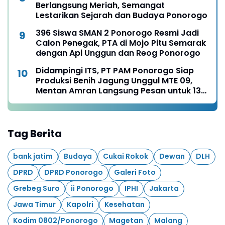
Berlangsung Meriah, Semangat
Lestarikan Sejarah dan Budaya Ponorogo
396 Siswa SMAN 2 Ponorogo Resmi Jadi
Calon Penegak, PTA di Mojo Pitu Semarak
dengan Api Unggun dan Reog Ponorogo
Didampingi ITS, PT PAM Ponorogo Siap
Produksi Benih Jagung Unggul MTE 09,
Mentan Amran Langsung Pesan untuk 13
Ribu Hektare
Tag Berita
bank jatim
Budaya
Cukai Rokok
Dewan
DLH
DPRD
DPRD Ponorogo
Galeri Foto
Grebeg Suro
ii Ponorogo
IPHI
Jakarta
Jawa Timur
Kapolri
Kesehatan
Kodim 0802/Ponorogo
Magetan
Malang