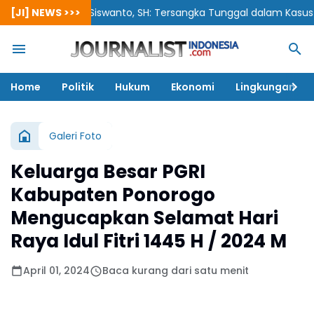
[JI] NEWS >>>
Siswanto, SH: Tersangka Tunggal dalam Kasus Korupsi 
Home
Politik
Hukum
Ekonomi
Lingkungan
Galeri Foto
Keluarga Besar PGRI
Kabupaten Ponorogo
Mengucapkan Selamat Hari
Raya Idul Fitri 1445 H / 2024 M
April 01, 2024
Baca kurang dari satu menit