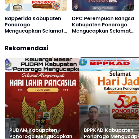
Bapperida Kabupaten
DPC Perempuan Bangsa
Ponorogo
Kabupaten Ponorogo
Mengucapkan Selamat
Mengucapkan Selamat
Hari Jadi Kabupaten
dan Sukses Grebeg
Ponorogo ke 530, 11
Suro, FRR XXII & FNRP
Rekomendasi
Agustus 1496 - 11
XXXI Tahun 2026
Agustus 2026
PUDAM Kabupaten
BPPKAD Kabupaten
Ponorogo Mengucapkan
Ponorogo Mengucap