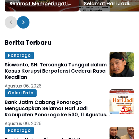
Selamat Memperingati
Selamat Hari Jadi
Hari Lahir Pancasila 1 Juni
Kabupaten Ponorogo
2026
530, 11 Agustus 1496 - 
Agustus 2026
Berita Terbaru
Ponorogo
Siswanto, SH: Tersangka Tunggal dalam
Kasus Korupsi Berpotensi Cederai Rasa
Keadilan
Agustus 06, 2026
Galeri Foto
Bank Jatim Cabang Ponorogo
Mengucapkan Selamat Hari Jadi
Kabupaten Ponorogo ke 530, 11 Agustus
1496 - 11 Agustus 2026
Agustus 06, 2026
Ponorogo