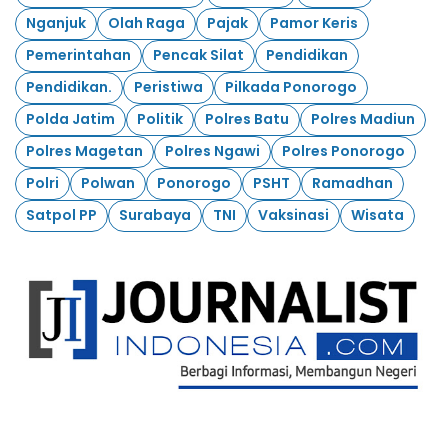
Nganjuk
Olah Raga
Pajak
Pamor Keris
Pemerintahan
Pencak Silat
Pendidikan
Pendidikan.
Peristiwa
Pilkada Ponorogo
Polda Jatim
Politik
Polres Batu
Polres Madiun
Polres Magetan
Polres Ngawi
Polres Ponorogo
Polri
Polwan
Ponorogo
PSHT
Ramadhan
Satpol PP
Surabaya
TNI
Vaksinasi
Wisata