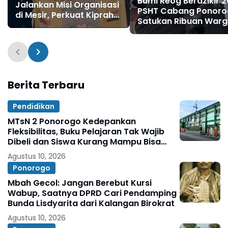
Bumi Reog Berdzikir 
Jalankan Misi Organisasi
PSHT Cabang Ponor
di Mesir, Perkuat Kiprah
Satukan Ribuan Warg
Pencak Silat Menuju
Ekonomi UMKM Kian
Olimpiade
Terdongkrak
Berita Terbaru
Pendidikan
MTsN 2 Ponorogo Kedepankan
Fleksibilitas, Buku Pelajaran Tak Wajib
Dibeli dan Siswa Kurang Mampu Bisa
Fotokopi
Agustus 10, 2026
Ponorogo
Mbah Gecol: Jangan Berebut Kursi
Wabup, Saatnya DPRD Cari Pendamping
Bunda Lisdyarita dari Kalangan Birokrat
Agustus 10, 2026