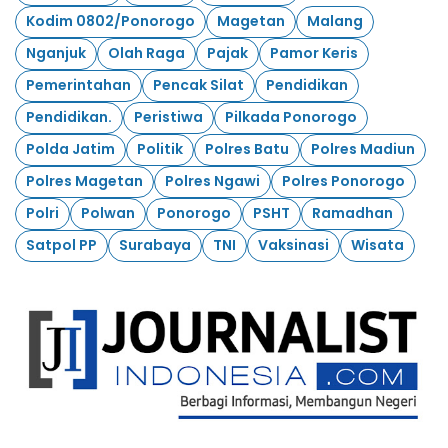
Kodim 0802/Ponorogo
Magetan
Malang
Nganjuk
Olah Raga
Pajak
Pamor Keris
Pemerintahan
Pencak Silat
Pendidikan
Pendidikan.
Peristiwa
Pilkada Ponorogo
Polda Jatim
Politik
Polres Batu
Polres Madiun
Polres Magetan
Polres Ngawi
Polres Ponorogo
Polri
Polwan
Ponorogo
PSHT
Ramadhan
Satpol PP
Surabaya
TNI
Vaksinasi
Wisata