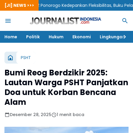
TsN 2 Ponorogo Kedepankan Fleksibilitas, Buku Pelajaran Tak Wa
[JI] NEWS >>>
Home
Politik
Hukum
Ekonomi
Lingkungan
PSHT
Bumi Reog Berdzikir 2025:
Lautan Warga PSHT Panjatkan
Doa untuk Korban Bencana
Alam
Desember 28, 2025
1 menit baca