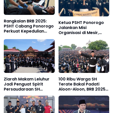
Rangkaian BRB 2025:
Ketua PSHT Ponorogo
PSHT Cabang Ponorogo
Jalankan Misi
Perkuat Kepedulian
Organisasi di Mesir,
Lewat Aksi Donor Darah
Perkuat Kiprah Pencak
‘Setetes Darah untuk
Silat Menuju Olimpiade
Kemanusiaan’
Ziarah Makam Leluhur
100 Ribu Warga SH
Jadi Penguat Spirit
Terate Bakal Padati
Persaudaraan SH
Aloon-Aloon, BRB 2025
Terate di Bumi Reog
Siap Jadi Penggerak
Berdzikir 2025,
Ekonomi Ponorogo
Tekankan Nilai Tawadu
Pendekar dan Budi