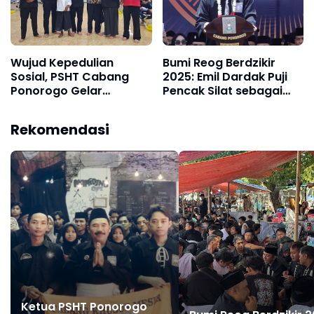
Luhur
Wujud Kepedulian
Bumi Reog Berdzikir
Sosial, PSHT Cabang
2025: Emil Dardak Puji
Ponorogo Gelar
Pencak Silat sebagai
Khitanan Massal 103
Jati Diri dan Warisan
Anak dalam BRB 2025
Budaya Bangsa
Rekomendasi
Ketua PSHT Ponorogo